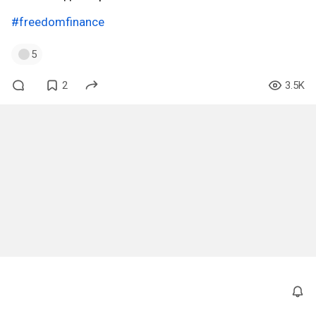
#freedomfinance
5
2
3.5K