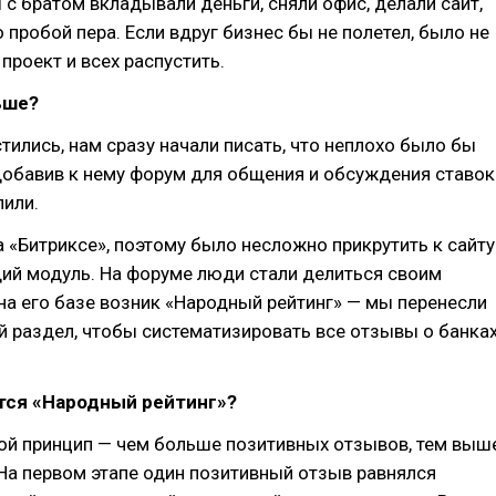
ы с братом вкладывали деньги, сняли офис, делали сайт,
о пробой пера. Если вдруг бизнес бы не полетел, было не
проект и всех распустить.
ьше?
тились, нам сразу начали писать, что неплохо было бы
добавив к нему форум для общения и обсуждения ставок
пили.
 «Битриксе», поэтому было несложно прикрутить к сайту
ий модуль. На форуме люди стали делиться своим
на его базе возник «Народный рейтинг» — мы перенесли
й раздел, чтобы систематизировать все отзывы о банка
тся «Народный рейтинг»?
ой принцип — чем больше позитивных отзывов, тем выш
 На первом этапе один позитивный отзыв равнялся