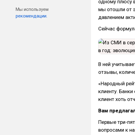
одному плюсу в
мы отошли от э
Мы используем
рекомендации.
давлением акти
Сейчас формула
В ней учитывае
отзывы, колич
«Народный рейт
клиенту. Банки
клиент хоть отч
Вам предлагал
Первые три-пят
вопросами к на