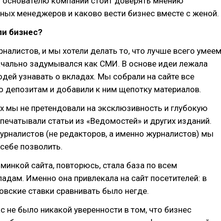
у основателю компании стоит доверять мнению
ых менеджеров и каково вести бизнес вместе с женой.
ли бизнес?
рналистов, и мы хотели делать то, что лучше всего умеем
ачально задумывался как СМИ. В основе идеи лежала
дей узнавать о вкладах. Мы собрали на сайте все
 депозитам и добавили к ним щепотку материалов.
х мы не претендовали на эксклюзивность и глубокую
епечатывали статьи из «Ведомостей» и других изданий.
рналистов (не редакторов, а именно журналистов) мы
 себе позволить.
минкой сайта, повторюсь, стала база по всем
адам. Именно она привлекала на сайт посетителей: в
овские ставки сравнивать было негде.
ас не было никакой уверенности в том, что бизнес