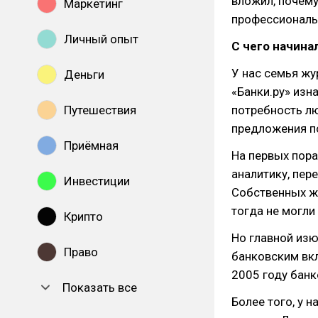
вложил, почем
Маркетинг
профессиональн
Личный опыт
С чего начина
У нас семья жу
Деньги
«Банки.ру» изн
Путешествия
потребность лю
предложения по
Приёмная
На первых пора
аналитику, пер
Инвестиции
Собственных жу
тогда не могли
Крипто
Но главной изю
Право
банковским вкл
2005 году банк
Показать все
Более того, у н