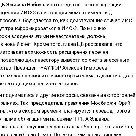
Б Эльвира Набиуллина в ходе той же конференции
онцепция ИИС-3 в настоящий момент имеет ряд
просов. Обсуждается то, как действующие сейчас ИИС
дут трансформироваться в ИИС-3. По мнению
сроки владения этими инвестсчетами должны
в новый счет. Кроме того, глава ЦБ рассказала, что
сматривает возможность расширения перечня
 позволяющих инвестору вывести со счета внесенные
ства. Президент НАУФОР Алексей Тимофеев
то можно позволить инвесторам снимать деньги в долг
е находящихся на счете активов.
 поднимались и другие вопросы, связанные с торговлей
 рынках. Так, председатель правления Мосбиржи Юрий
л, что в скором времени планируется перевод торгов
ютными облигациями на режим Т+1. А Эльвира
сказала о текущих результатах разблокировки активов,
uroclear и Clearstream. По ее словам, к настоящему