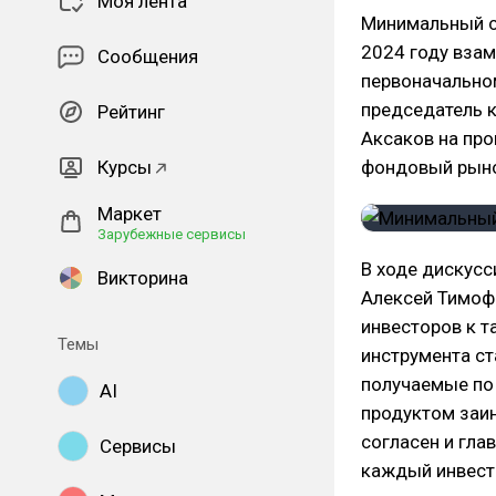
Моя лента
Минимальный ср
2024 году взам
Сообщения
первоначальном
председатель 
Рейтинг
Аксаков на пр
Курсы
фондовый рыно
Маркет
Зарубежные сервисы
В ходе дискус
Викторина
Алексей Тимофе
инвесторов к т
Темы
инструмента ст
получаемые по 
AI
продуктом заи
согласен и гла
Сервисы
каждый инвесто