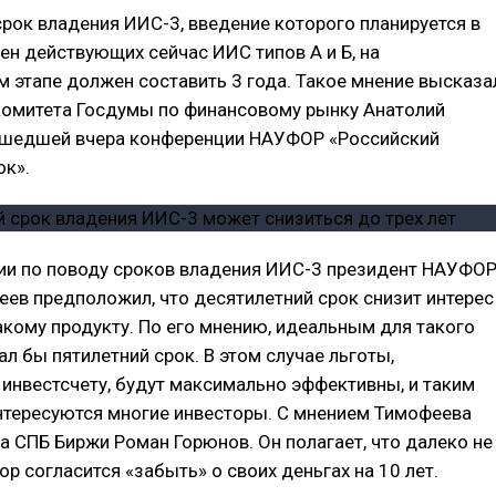
ок владения ИИС-3, введение которого планируется в
ен действующих сейчас ИИС типов А и Б, на
 этапе должен составить 3 года. Такое мнение высказа
комитета Госдумы по финансовому рынку Анатолий
ошедшей вчера конференции НАУФОР «Российский
к».
сии по поводу сроков владения ИИС-3 президент НАУФО
ев предположил, что десятилетний срок снизит интерес
акому продукту. По его мнению, идеальным для такого
ал бы пятилетний срок. В этом случае льготы,
инвестсчету, будут максимально эффективны, и таким
нтересуются многие инвесторы. С мнением Тимофеева
ва СПБ Биржи Роман Горюнов. Он полагает, что далеко не
р согласится «забыть» о своих деньгах на 10 лет.