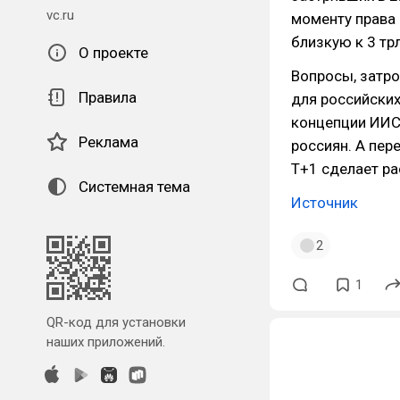
vc.ru
моменту права 
близкую к 3 тр
О проекте
Вопросы, затр
Правила
для российски
концепции ИИС-
Реклама
россиян. А пер
Т+1 сделает ра
Системная тема
Источник
2
1
QR-код для установки
наших приложений.