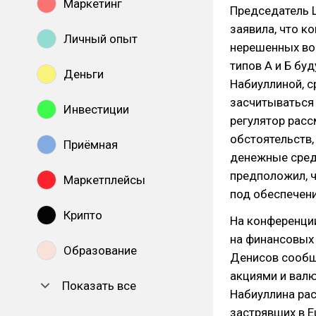
Маркетинг
Председатель Ц
заявила, что к
Личный опыт
нерешенных во
типов А и Б бу
Деньги
Набиуллиной, 
засчитываться 
Инвестиции
регулятор рас
обстоятельств,
Приёмная
денежные сред
предположил, ч
Маркетплейсы
под обеспечени
Крипто
На конференции
на финансовых
Образование
Денисов сообщи
акциями и вал
Показать все
Набиуллина рас
застрявших в E