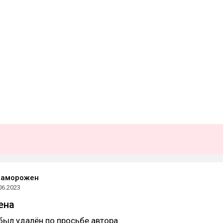
заморожен
06.2023
ена
был удалён по просьбе автора.