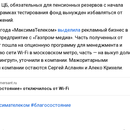
 ЦБ, обязательных для пенсионных резервов с начала
В рамках тестирования фонд вынужден избавляться от
жений.
 года «МаксимаТелеком»
выделила
рекламный бизнес в
предприятие с «Газпром-медиа». Часть полученных от
г пошла на опционную программу для менеджмента и
ю сети Wi-Fi в московском метро, часть — на выкуп дол
фингруп», уточнили в компании. Мажоритарными
 компании остаются Сергей Асланян и Алеко Крихели.
ersant.ru
остояние» отключилось от Wi-Fi
симателеком
#благосостояние