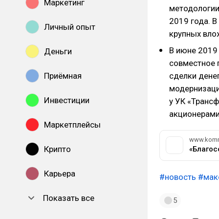
Маркетинг
методологии
2019 года. 
Личный опыт
крупных вло
В июне 2019
Деньги
совместное 
Приёмная
сделки дене
модернизаци
Инвестиции
у УК «Транс
акционерами
Маркетплейсы
www.komm
Крипто
«Благос
Карьера
#новость
#мак
Показать все
5