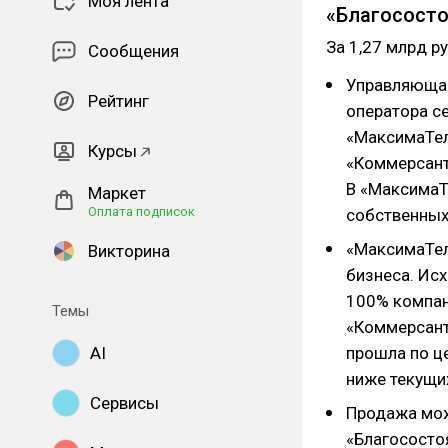
Моя лента
«Благосост
За 1,27 млрд р
Сообщения
Управляющая
Рейтинг
оператора се
«МаксимаТел
Курсы
«Коммерсант
В «МаксимаТ
Маркет
Оплата подписок
собственных 
«МаксимаТел
Викторина
бизнеса. Исх
100% компан
Темы
«Коммерсант
AI
прошла по це
ниже текущи
Сервисы
Продажа мож
«Благососто