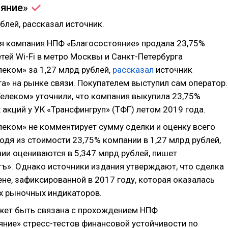
ояние»
ублей, рассказал источник.
 компания НПФ «Благосостояние» продала 23,75%
тей Wi-Fi в метро Москвы и Санкт-Петербурга
еком» за 1,27 млрд рублей,
рассказал
источник
а» на рынке связи. Покупателем выступил сам оператор.
елеком» уточнили, что компания выкупила 23,75%
акций у УК «Трансфингруп» (ТФГ) летом 2019 года.
еком» не комментирует сумму сделки и оценку всего
одя из стоимости 23,75% компании в 1,27 млрд рублей,
ии оцениваются в 5,347 млрд рублей, пишет
ъ». Однако источники издания утверждают, что сделка
не, зафиксированной в 2017 году, которая оказалась
х рыночных индикаторов.
ет быть связана с прохождением НПФ
яние» стресс-тестов финансовой устойчивости по