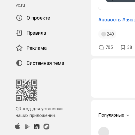
vc.ru
О проекте
#новость
#аяз
Правила
240
705
38
Реклама
Системная тема
QR-код для установки
Популярные
наших приложений.