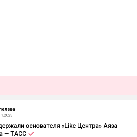
пелева
11.2023
держали основателя «Like Центра» Аяза
а —
ТАСС