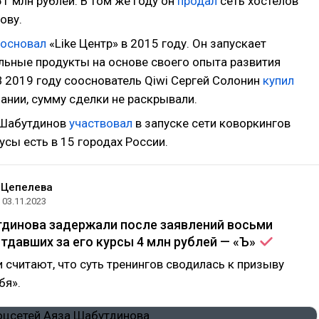
1 млн рублей. В том же году он
продал
сеть хостелов
ову.
основал
«Like Центр» в 2015 году. Он запускает
льные продукты на основе своего опыта развития
В 2019 году сооснователь Qiwi Сергей Солонин
купил
ании, сумму сделки не раскрывали.
 Шабутдинов
участвовал
в запуске сети коворкингов
сы есть в 15 городах России.
 Цепелева
03.11.2023
тдинова задержали после заявлений восьми
отдавших за его курсы 4 млн рублей —
«Ъ»
 считают, что суть тренингов сводилась к призыву
бя».