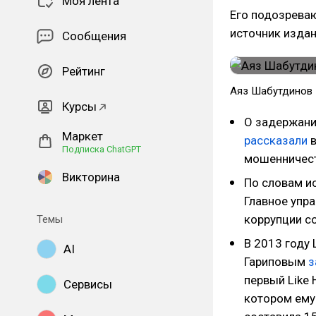
Моя лента
Его подозреваю
источник издан
Сообщения
Рейтинг
Аяз Шабутдинов
Курсы
О задержани
Маркет
рассказали
в
Подписка ChatGPT
мошенничест
Викторина
По словам и
Главное упр
коррупции с
Темы
В 2013 году
AI
Гариповым
з
первый Like 
Сервисы
котором ему