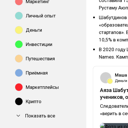
составила 15
Маркетинг
Рустаму Аюп
Личный опыт
Шабутдинов
«образовате
Деньги
стартапов». 
10,5% в комп
Инвестиции
В 2020 году
Names. Кампу
Путешествия
Приёмная
Маша
Деньги
Маркетплейсы
Аяза Шабу
учеников, 
Крипто
Следователи
«верить в се
Показать все