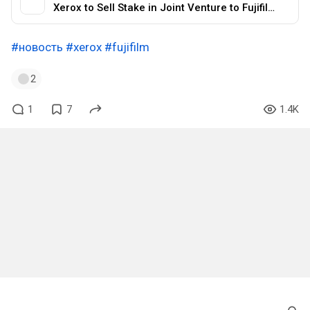
Xerox to Sell Stake in Joint Venture to Fujifilm for About $2.3 Billion
#новость
#xerox
#fujifilm
2
1
7
1.4K