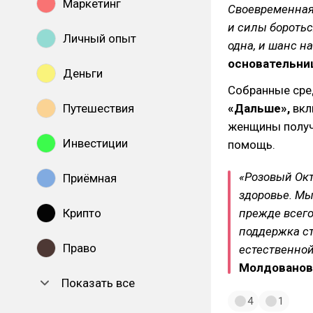
Маркетинг
Своевременная
и силы боротьс
Личный опыт
одна, и шанс н
основательниц
Деньги
Собранные сре
Путешествия
«Дальше»,
вкл
женщины получ
Инвестиции
помощь.
«Розовый Окт
Приёмная
здоровье. Мы 
Крипто
прежде всего
поддержка ст
Право
естественной
Молдованов
Показать все
4
1