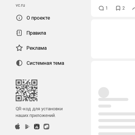
vc.ru
1
2
О проекте
Правила
Реклама
Системная тема
QR-код для установки
наших приложений.