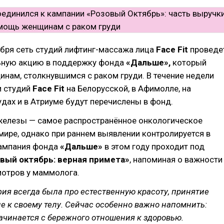
ября сеть студий лифтинг-массажа лица
Face Fit
проведе
ьную акцию в поддержку фонда
«Дальше»,
который
нам, столкнувшимся с раком груди. В течение недели
 студий
Face Fit
на Белорусской, в Афимолле, на
дах и в Атриуме будут перечислены в фонд.
железы — самое распространённое онкологическое
мире, однако при раннем выявлении контролируется в
Кампания фонда
«Дальше»
в этом году проходит под
вый октябрь: верная примета»
, напоминая о важности
мотров у маммолога.
я всегда была про естественную красоту, принятие
е к своему телу. Сейчас особенно важно напомнить:
начинается с бережного отношения к здоровью.