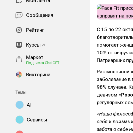
Моя лента
Сообщения
С 15 по 22 окт
Рейтинг
благотворител
Курсы
помогает женщи
10% от выручки
Маркет
Патриарших пру
Подписка ChatGPT
Рак молочной 
Викторина
заболевание в 
98% случаев. 
Темы
девизом
«Розо
регулярных ос
AI
«Наша философи
Сервисы
себя и внимани
забота о себе 