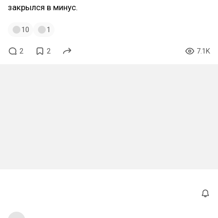
закрылся в минус.
10
1
2
2
7.1K