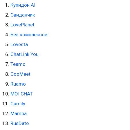
Купидон AI
Свиданчик
LovePlanet
Без комплексов
Lovesta
ChatLink You
Teamo
CooMeet
Ruamo
MOI.CHAT
Camily
Mamba
RusDate