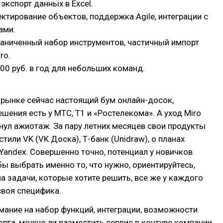
 экспорт данных в Excel.
ектирование объектов, поддержка Agile, интеграции с
ами.
граниченный набор инструментов, частичный импорт
ro.
000 руб. в год для небольших команд.
 рынке сейчас настоящий бум онлайн-досок,
шения есть у МТС, T1 и «Ростелекома». А уход Miro
нул ажиотаж. За пару летних месяцев свои продукты
тили VK (VK Доска), Т-банк (Unidraw), о планах
 Yandex. Совершенно точно, потенциал у новичков
бы выбрать именно то, что нужно, ориентируйтесь,
на задачи, которые хотите решить, все же у каждого
своя специфика.
ание на набор функций, интеграции, возможности
орта, можно ли разместить сервис в контуре компании.