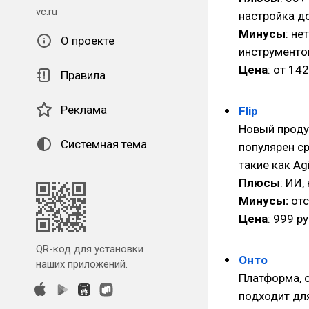
vc.ru
настройка до
Минусы
: не
О проекте
инструменто
Цена
: от 14
Правила
Реклама
Flip
Новый проду
Системная тема
популярен с
такие как Agi
Плюсы
: ИИ,
Минусы:
отс
Цена
: 999 р
QR-код для установки
Онто
наших приложений.
Платформа, 
подходит дл