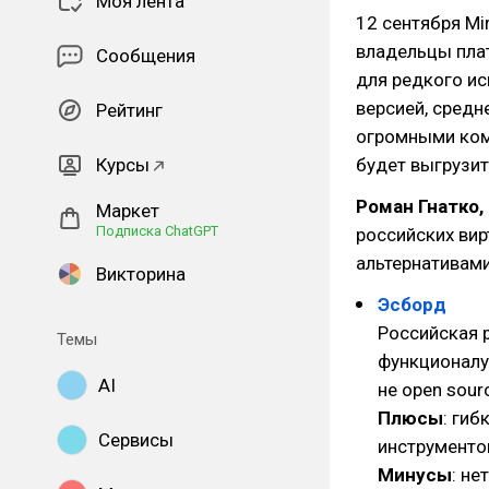
Моя лента
12 сентября Mi
владельцы плат
Сообщения
для редкого и
версией, средн
Рейтинг
огромными кома
Курсы
будет выгрузить
Роман Гнатко
Маркет
Подписка ChatGPT
российских вир
альтернативами
Викторина
Эсборд
Российская р
Темы
функционалу 
AI
не open sour
Плюсы
: ги
Сервисы
инструменто
Минусы
: не