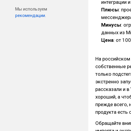
интеграции и
Мы используем
Плюсы
: про
рекомендации.
мессенджер
Минусы
: о
данных из Mi
Цена
: от 10
На российском
собственные ре
только подстег
экстренно запус
рассказали и в
хороший, а что
прежде всего, 
продукта есть 
Обращайте вним
импорта и эксп