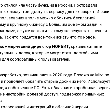
ro отключила часть функций в России. Пострадали
ных аккаунтов: доступ к сервису для них закрыт. И если
спользования вполне можно обойтись бесплатной
ему и крупному бизнесу с большим объемом задач и
ндами, ее уже не хватит, к тому же результаты нельзя
. Так что придется все-таки искать что-то новое.
, коммерческий директор НОРБИТ,
сравнивает пять
туальных досок, которые могут стать достойными
 для корпоративных пользователей.
азработка, появившаяся в 2020 году. Похожа на Miro по
и позволяет бэкапить старые доски из него. Используе
ce, а собственное ПО. Есть облачная и коробочная версии
бкие настройки, ролевой доступ, поддержка привычных
в.
т голосований и интеграций в облачной версии.