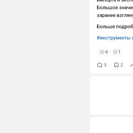
Большое значен
заранее взглян
Больше подроб
#инструменты
4
1
3
2