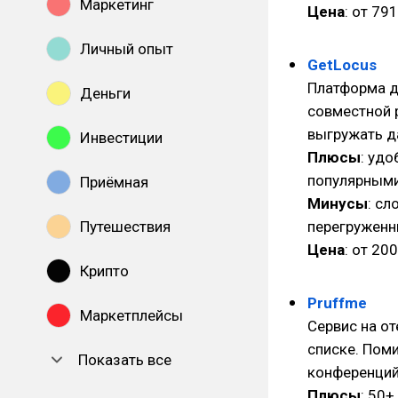
Маркетинг
Цена
: от 79
Личный опыт
GetLocus
Платформа д
Деньги
совместной 
выгружать д
Инвестиции
Плюсы
: удо
популярными
Приёмная
Минусы
: с
Путешествия
перегруженн
Цена
: от 20
Крипто
Pruffme
Маркетплейсы
Сервис на о
списке. Пом
Показать все
конференций
Плюсы
: 50