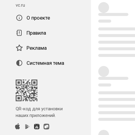
vc.ru
О проекте
Правила
Реклама
Системная тема
QR-код для установки
наших приложений.