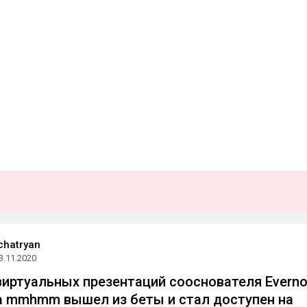
chatryan
3.11.2020
виртуальных презентаций сооснователя Everno
 mmhmm вышел из беты и стал доступен на