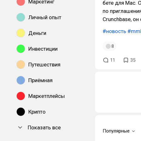
Маркетинг
бете для Mac. 
по приглашения
Личный опыт
Crunchbase, он
#новость
#mm
Деньги
8
Инвестиции
11
35
Путешествия
Приёмная
Маркетплейсы
Крипто
Показать все
Популярные