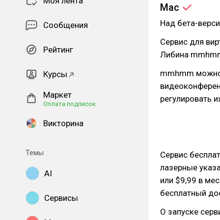
Моя лента
Mac
Над бета-верси
Сообщения
Сервис для вир
Рейтинг
Либина mmh
mmhmm можно и
Курсы
видеоконференц
Маркет
регулировать и
Оплата подписок
Викторина
Темы
Сервис бесплат
лазерные указа
AI
или $9,99 в ме
бесплатный дос
Сервисы
О запуске сер