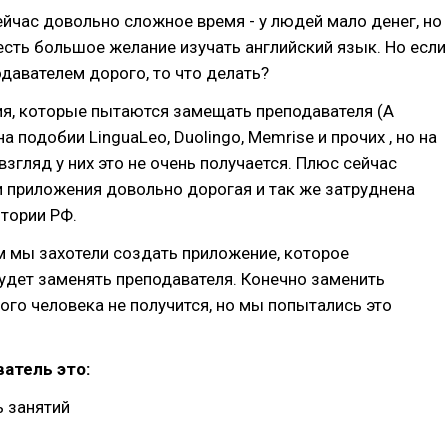
ейчас довольно сложное время - у людей мало денег, но
есть большое желание изучать английский язык. Но если
одавателем дорого, то что делать?
ия, которые пытаются замещать преподавателя (А
а подобии LinguaLeo, Duolingo, Memrise и прочих , но на
згляд у них это не очень получается. Плюс сейчас
и приложения довольно дорогая и так же затруднена
итории РФ.
им мы захотели создать приложение, которое
удет заменять преподавателя. Конечно заменить
го человека не получится, но мы попытались это
атель это:
ь занятий