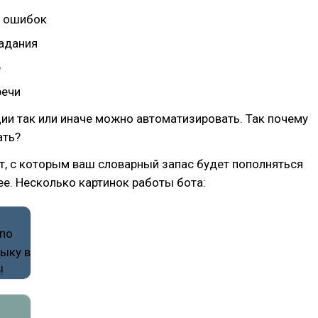
е ошибок
адания
е
речи
ции так или иначе можно автоматизировать. Так почему
ать?
, с которым ваш словарный запас будет пополняться
е. Несколько картинок работы бота: