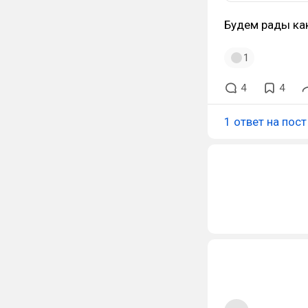
Будем рады ка
1
4
4
1 ответ на пост