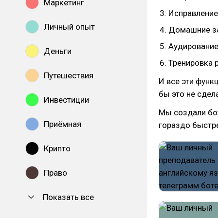
Маркетинг
Исправлени
Личный опыт
Домашние з
Аудировани
Деньги
Тренировка 
Путешествия
И все эти функ
бы это не сдел
Инвестиции
Мы создали бот
Приёмная
гораздо быстре
Крипто
Право
Показать все