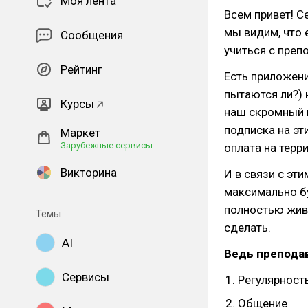
Моя лента
Всем привет! С
мы видим, что 
Сообщения
учиться с преп
Рейтинг
Есть приложен
пытаются ли?) н
Курсы
наш скромный в
подписка на эт
Маркет
Зарубежные сервисы
оплата на терр
Викторина
И в связи с эт
максимально б
полностью живо
Темы
сделать.
AI
Ведь преподав
Сервисы
Регулярност
Общение