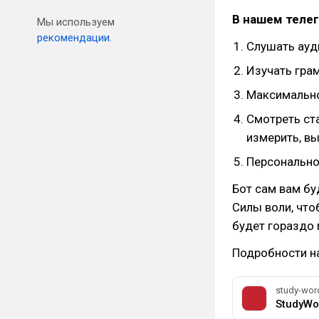
В нашем теле
Мы используем
рекомендации.
Слушать ауд
Изучать гра
Максимально
Смотреть ст
измерить, вы
Персонально
Бот сам вам бу
Силы воли, что
будет гораздо 
Подробности на
study-wor
StudyWo