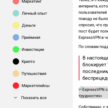
Маркетинг
интернета, кот
пользователей 
Личный опыт
поводу не было
спросил, что п
Деньги
пост будет поле
Приёмная
ExpressVPN в ч
По словам подд
Инвестиции
В настоящ
Крипто
блокирует
последним
Путешествия
беспрецед
Маркетплейсы
Показать все
Собственно, с 