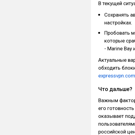
В текущей ситу
Сохранять а
настройках.
Пробовать м
которые сра
- Marine Bay 
Актуальные ва
обходить блоки
expressvpn.co
Что дальше?
Важным фактор
его готовность
оказывает подд
пользователями
российской цен