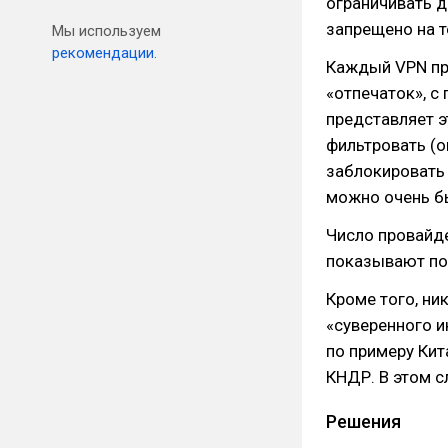
ограничивать д
запрещено на т
Мы используем
рекомендации.
Каждый VPN пр
«отпечаток», с
представляет э
фильтровать (ог
заблокировать 
можно очень бы
Число провайде
показывают по
Кроме того, ник
«суверенного и
по примеру Кит
КНДР. В этом 
Решения