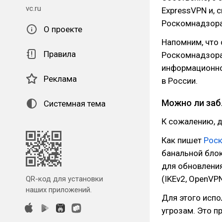
vc.ru
ExpressVPN и, 
Роскомнадзора
О проекте
Напомним, что
Правила
Роскомнадзора
информационно
Реклама
в России.
Можно ли заб
Системная тема
К сожалению, д
Как пишет
Рос
банальной блок
для обновления
(IKEv2, OpenVPN
QR-код для установки
наших приложений.
Для этого испо
угрозам. Это 