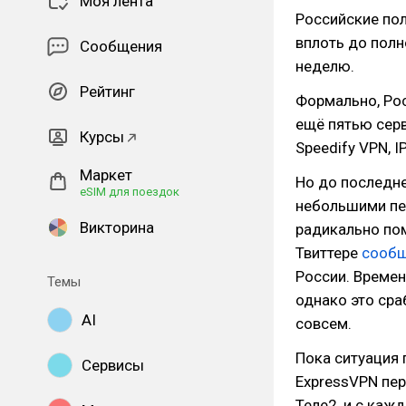
Моя лента
Российские пол
вплоть до пол
Сообщения
неделю.
Рейтинг
Формально, Ро
ещё пятью серв
Курсы
Speedify VPN, 
Маркет
Но до последне
eSIM для поездок
небольшими пер
Викторина
радикально пом
Твиттере
сооб
России. Време
Темы
однако это сра
AI
совсем.
Пока ситуация
Сервисы
ExpressVPN пер
Теле2, и с ка