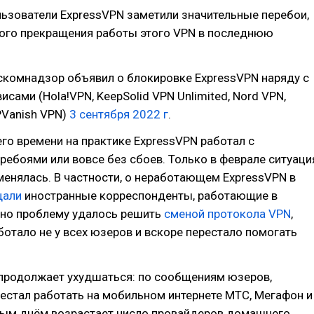
ьзователи ExpressVPN заметили значительные перебои,
ного прекращения работы этого VPN в последнюю
скомнадзор объявил о блокировке ExpressVPN наряду с
исами (Hola!VPN, KeepSolid VPN Unlimited, Nord VPN,
IPVanish VPN)
3 сентября 2022 г
.
го времени на практике ExpressVPN работал с
ебоями или вовсе без сбоев. Только в феврале ситуаци
енялась. В частности, о неработающем ExpressVPN в
щали
иностранные корреспонденты, работающие в
нно проблему удалось решить
сменой протокола VPN
,
ботало не у всех юзеров и вскоре перестало помогать
 продолжает ухудшаться: по сообщениям юзеров,
естал работать на мобильном интернете МТС, Мегафон и
ждым днём возрастает число провайдеров домашнего