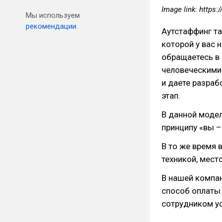
Image link: https:/
Мы используем
рекомендации.
Аутстаффинг т
которой у вас 
обращаетесь в
человеческими 
и даете разра
этап.
В данной моде
принципу «вы –
В то же время
техникой, мест
В нашей компан
способ оплаты 
сотрудником ус