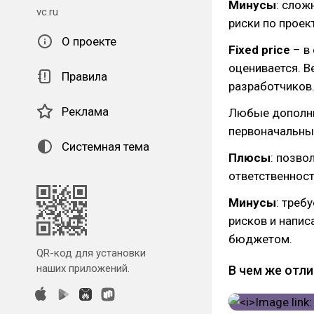
Минусы
: слож
vc.ru
риски по проект
О проекте
Fixed price
– в
оценивается. В
Правила
разработчиков
Реклама
Любые дополни
первоначальны
Системная тема
Плюсы
: позво
ответственност
Минусы
: треб
рисков и напис
бюджетом.
QR-код для установки
наших приложений.
В чем же отл