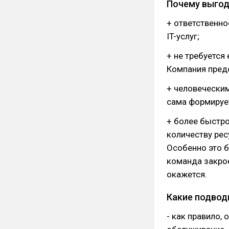
Почему выгод
+ ответственно
IT-услуг;
+ не требуется
Компания предо
+ человеческим
сама формирует
+ более быстр
количеству рес
Особенно это б
команда закрое
окажется.
Какие подвод
- как правило,