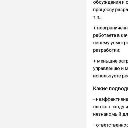
обсуждения и о
процессу разр
т.п.;
+ неограниченн
работаете в ка
своему усмотре
разработки;
+ меньшие затр
управлению и 
используете ре
Какие подвод
- неэффективн
сложно сходу и
незнакомый для
- ответственно