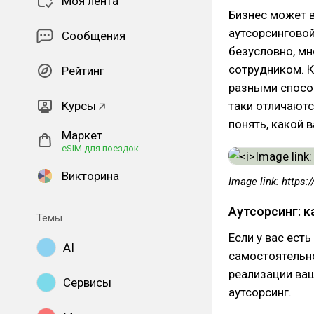
Моя лента
Бизнес может в
аутсорсинговой
Сообщения
безусловно, м
сотрудником. К
Рейтинг
разными способ
Курсы
таки отличаютс
понять, какой 
Маркет
eSIM для поездок
Викторина
Image link: https:
Аутсорсинг: 
Темы
Если у вас ест
AI
самостоятельно
реализации ва
Сервисы
аутсорсинг.