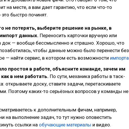
ит на месте, а вам дает гарантию, что если что-то
о это быстро починят.
го не потерять, выберите решение на рынке, в
 импорт данных.
Переносить карточки вручную или
в док — вообще бессмысленно и страшно. Хорошо, что
 позаботилась, чтобы данные можно было перенести без
ое — найти сервис, в котором есть возможности
импорта
ыло простоя в работе, объясните команде, зачем им
 как в нем работать.
По сути, механика работы в таск-
а: открываете доску, ставите задачи, перетаскиваете
ми. Поэтому каких-то серьёзных вопросов у команды не
сматриваетесь к дополнительным фичам, например,
ни на выполнение задач, то тут нужно оповестить
кинуть ссылки на
обучающие материалы
и видео.