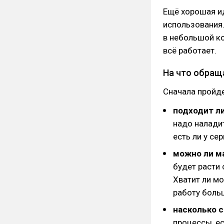
Ещё хорошая ид
использования.
в небольшой ко
всё работает.
На что обраща
Сначала пройде
подходит л
надо налади
есть ли у се
можно ли м
будет расти 
Хватит ли м
работу боль
насколько с
процессы, ес