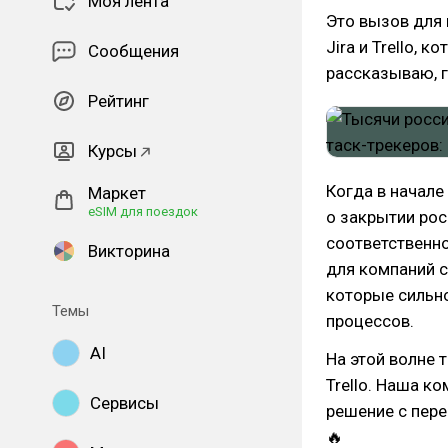
Моя лента
Это вызов для 
Jira и Trello, 
Сообщения
рассказываю, г
Рейтинг
Курсы
Когда в начале
Маркет
eSIM для поездок
о закрытии рос
соответственно
Викторина
для компаний с 
которые сильно
Темы
процессов.
AI
На этой волне 
Trello. Наша к
Сервисы
решение с пере
🔥