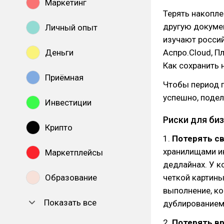
Маркетинг
Терять накопле
другую докуме
Личный опыт
изучают россий
Деньги
Аспро.Cloud, П
Как сохранить 
Приёмная
Чтобы период п
успешно, поде
Инвестиции
Риски для би
Крипто
1.
Потерять с
хранилищами ин
Маркетплейсы
дедлайнах. У к
Образование
четкой картины
выполнение, ко
Показать все
дублированием 
2.
Потерять в