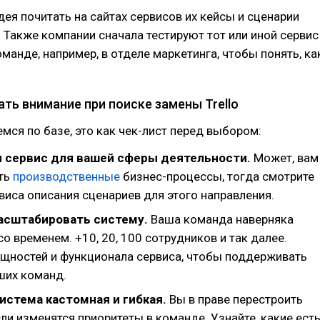
ея почитать на сайтах сервисов их кейсы и сценарии
 Также компании сначала тестируют тот или иной сервис
манде, например, в отделе маркетинга, чтобы понять, ка
ть внимание при поиске замены Trello
мся по базе, это как чек-лист перед выбором:
и сервис для вашей сферы деятельности.
Может, вам
ть
производственные
бизнес-процессы, тогда смотрите
рвиса описания сценариев для этого направления.
асштабировать систему.
Ваша команда наверняка
со временем. +10, 20, 100 сотрудников и так далее.
ощностей и функционала сервиса, чтобы поддерживать
ших команд.
истема кастомная и гибкая.
Вы в праве перестроить
ли изменятся приоритеты в команде. Узнайте, какие ест