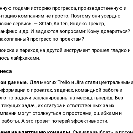
нную годами историю прогресса, производственную и
нтацию компаниям не просто. Поэтому они усердно
ские сервисы — Shtab, Kaiten, Яндекс.Трекер,
ланфикс и др. И задаются вопросами: Кому довериться?
накопленный прогресс по проектам?
оиска и переход на другой инструмент прошел гладко и
люсь лайфхаками.
знеса
вои данные.
Для многих Trello и Jira стали центральным
формации о проектах, задачах, командной работе и
ого-то задачи запланированы на месяцы вперёд. Без
 текущих задач, их статуса и ответственных за их
мпании могут столкнуться с простоями, ошибками и
работы. А это грозит потерей эффективности.
ремя на адаптацию команды.
Сначала выбрать, а пото