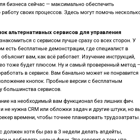
ля бизнеса сейчас — максимально обеспечить
работу своих процессов. Здесь могут помочь нескольк
нок альтернативных сервисов для управления
накомиться с сервисом лучше сразу со всех сторон. У
м есть бесплатные демонстрации, где специалист в
объяснит вам, как всё работает. Изучение инструкций,
ео тоже будет плюсом. Ну и самый проверенный метод 
работать в сервисе. Вам банально может не понравится
положение кнопок. Пробные версии с бесплатным
у большинства сервисов.
ание на необходимый вам функционал без лишних фич.
и не нужна CRM или обложки задач и другие штуки, но в
рекер времени, чтобы точнее планировать трудозатраты.
с должен хотя бы раз в 3 недели делать апдейты,
аги и добавлять новые фичи. Это говорит о том, что