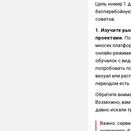
Цель номер 1 д
бесперебойную 
советов.
1. Изучите ры
проектами.
Поз
многих платфор
онлайн-режиме 
обучалок с вид
попробовать по
визуал или рас
периодом есть 
Обратите вним
Возможно, вам 
давно искали т
Важно: серви
исправлять б