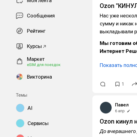
Моя лента
Ozon "КИНУЛ
Сообщения
Нас уже нескол
сумму и никак 
Рейтинг
выкладывали р
Мы готовим об
Курсы
Интернет Реше
Маркет
Показать полн
eSIM для поездок
Викторина
1
Темы
Павел
AI
6 апр
Ozon кинул н
Сервисы
До вчерашнего 