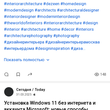
#interiorarchitecture
#dezeen
#homedesign
#moderndesign
#architects
#architecturaldesigner
#interiordesigner
#moderninteriordesign
#theworldofinteriors
#interiorarchitecture
#design
#interior
#architecture
#home
#decor
#interiors
#architecturephotography
#photography
#дизайнеринтерьера
#дизайнеринтерьерамосква
#интерьердома
#designinspiration
#диза…
Показать полностью
148
Сегодня / Today
31.03.2025
Установка Windows 11 без интернета и
аккаунта Microsoft: новые способы