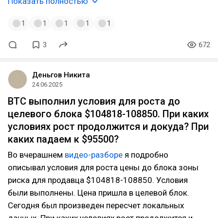
Показать полностью
1
1
1
1
1
3
672
Деньгов Никита
24.06.2025
BTC выполнил условия для роста до
целевого блока $104818-108850. При каких
условиях рост продолжится и докуда? При
каких падаем к $95500?
Во вчерашнем
видео-разборе
я подробно
описывал условия для роста цены до блока зоны
риска для продавца $104818-108850. Условия
были выполнены. Цена пришла в целевой блок.
Сегодня был произведен пересчет локальных