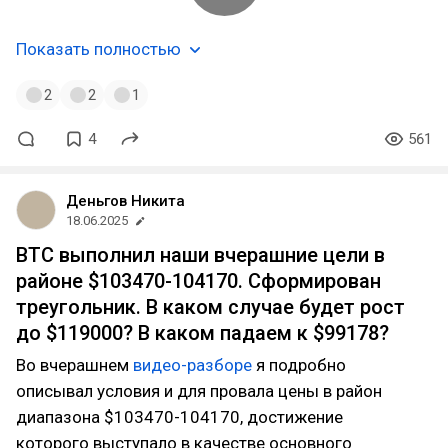
Показать полностью
2
2
1
4
561
Деньгов Никита
18.06.2025
BTC выполнил наши вчерашние цели в
районе $103470-104170. Сформирован
треугольник. В каком случае будет рост
до $119000? В каком падаем к $99178?
Во вчерашнем
видео-разборе
я подробно
описывал условия и для провала цены в район
диапазона $103470-104170, достижение
которого выступало в качестве основного