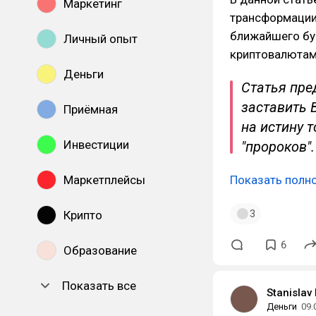
Маркетинг
трансформации
ближайшего буд
Личный опыт
криптовалютами
Деньги
Статья пре
заставить 
Приёмная
на истину 
Инвестиции
"пророков".
Маркетплейсы
Показать полн
3
Крипто
6
Образование
Показать все
Stanislav
Деньги
09.