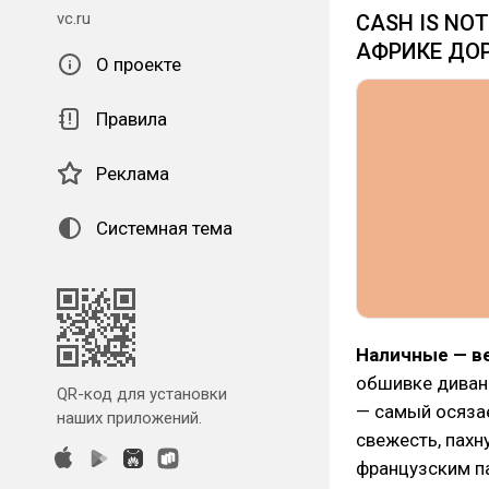
vc.ru
CASH IS NO
АФРИКЕ ДО
О проекте
Правила
Реклама
Системная тема
Наличные — в
обшивке дивана
QR-код для установки
— самый осязае
наших приложений.
свежесть, пахну
французским п