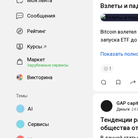
Моя лента
Взлеты и па
Сообщения
Рейтинг
Bitcoin взлетел
запуска ETF до
Курсы
Показать полн
Маркет
Зарубежные сервисы
1
Викторина
Темы
GAP capit
AI
Деньги
24.
Тенденции р
Сервисы
общества от
В данной стать