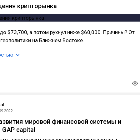
дения крипторынка
 до $73,700, а потом рухнул ниже $60,000. Причины? От
 геополитики на Ближнем Востоке.
остью
al
09.2022
азвития мировой финансовой системы и
 GAP capital
е мы представим текущие тенденции развития и