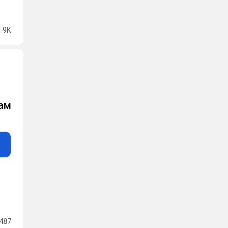
1.9K
рам
487