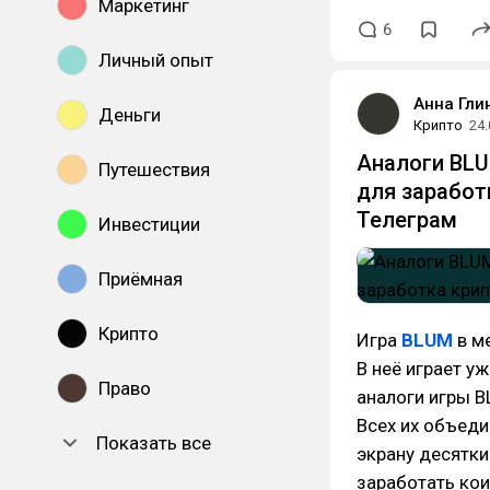
Маркетинг
6
Личный опыт
Анна Гли
Деньги
Крипто
24.
Аналоги BLU
Путешествия
для заработ
Телеграм
Инвестиции
Приёмная
Крипто
Игра
BLUM
в м
В неё играет у
Право
аналоги игры B
Всех их объеди
Показать все
экрану десятки
заработать ко