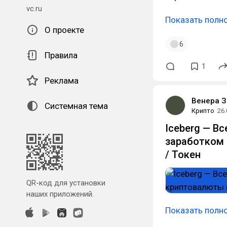
vc.ru
Показать полн
О проекте
6
Правила
1
Реклама
Венера 
Системная тема
Крипто
26.
Iceberg — Вс
заработком 
/ Токен
QR-код для установки
наших приложений.
Показать полн