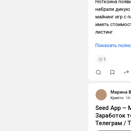
Ноткоина появ
набрали дикую 
майнинг игр с 
иметь стоимост
листинг.
Показать полн
1
Марина 
Крипто
18.
Seed App — 
Заработок т
Телеграм / 