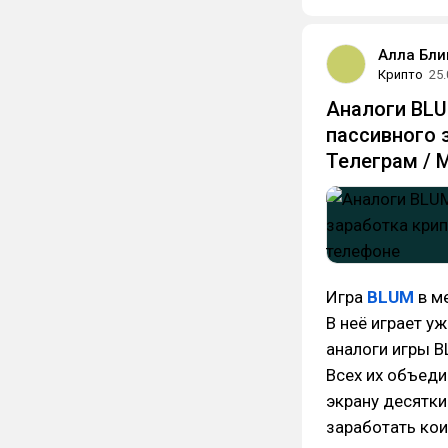
Алла Бли
Крипто
25.
Аналоги BLU
пассивного 
Телеграм / 
Игра
BLUM
в м
В неё играет у
аналоги игры B
Всех их объеди
экрану десятки
заработать ко