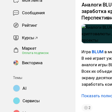
Моя лента
Аналоги BLU
заработка к
Сообщения
Перспектив
Рейтинг
Курсы
Маркет
Игра
BLUM
в м
Оплата подписок
В неё играет у
Викторина
аналоги игры B
Всех их объеди
экрану десятки
Темы
заработать ко
AI
Показать полн
Сервисы
2