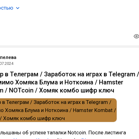
остью
епелева
07.2024
р в Телеграм / Заработок на играх в Telegram 
мимо Хомяка Блума и Ноткоина / Hamster
um / NOTcoin / Хомяк комбо шифр ключ
лышаны об успехе тапалки Notcoin. После листинга