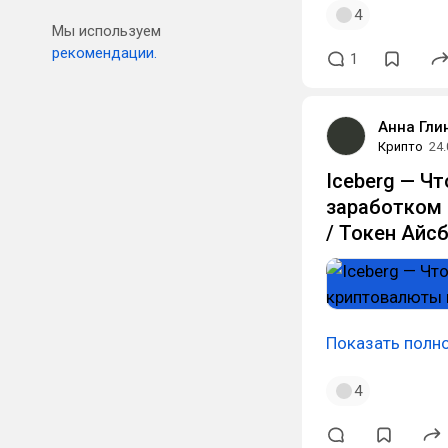
4
Мы используем
рекомендации.
1
Анна Гли
Крипто
24.
Iceberg — Чт
заработком 
/ Токен Айсб
Показать полн
4