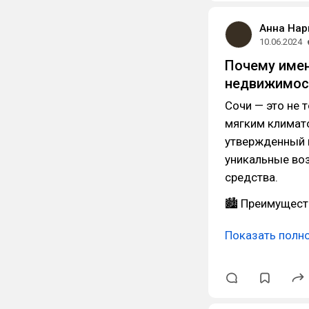
Анна Нар
10.06.2024
Почему имен
недвижимос
Сочи — это не 
мягким климато
утвержденный 
уникальные воз
средства.
🏙 Преимуществ
Показать полн