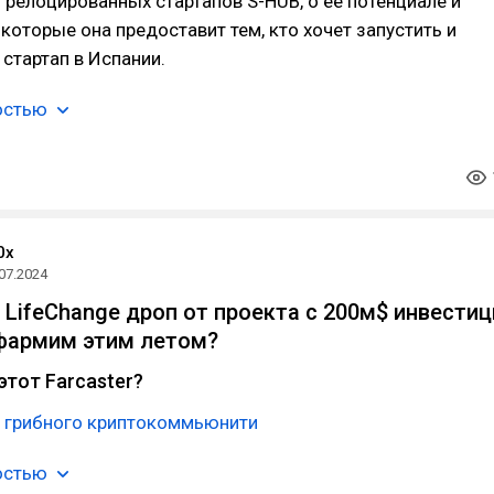
релоцированных стартапов S-HUB, о ее потенциале и
которые она предоставит тем, кто хочет запустить и
 стартап в Испании.
остью
0x
07.2024
 LifeChange дроп от проекта с 200м$ инвестиц
фармим этим летом?
этот Farcaster?
 грибного криптокоммьюнити
остью