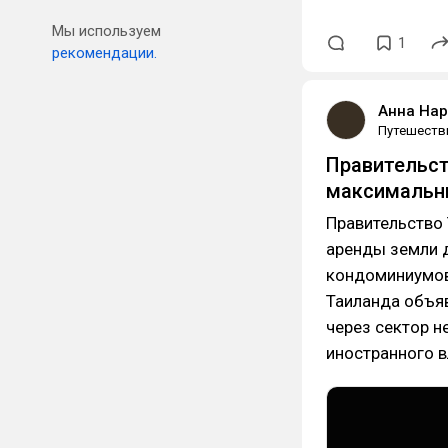
Мы используем
1
рекомендации.
Анна На
Путешеств
Правительст
максимальны
Правительство
аренды земли д
кондоминиумов
Таиланда объя
через сектор н
иностранного 