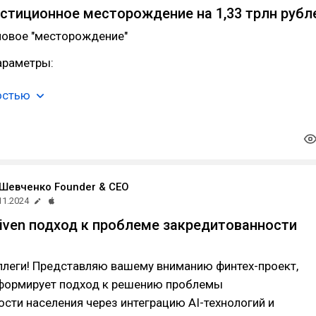
стиционное месторождение на 1,33 трлн рубл
новое "месторождение"
араметры:
остью
Шевченко Founder & CEO
11.2024
riven подход к проблеме закредитованности
леги! Представляю вашему вниманию финтех-проект,
формирует подход к решению проблемы
сти населения через интеграцию AI-технологий и