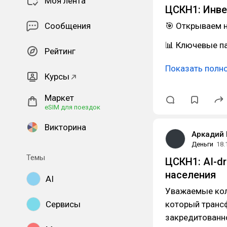
Моя лента
ЦСКН1: Инве
Сообщения
🎯 Открываем 
📊 Ключевые п
Рейтинг
Показать полн
Курсы
Маркет
eSIM для поездок
Викторина
Аркадий 
Деньги
18.
Темы
ЦСКН1: AI-d
населения
AI
Уважаемые кол
Сервисы
который транс
закредитованно