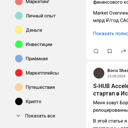
Маркетинг
финансового ко
Market Overview
Личный опыт
млрд ₽/год CAG
Деньги
Показать полн
Инвестиции
Приёмная
Boris She
Маркетплейсы
25.09.2024
S-HUB Accel
Путешествия
стартап в И
Крипто
Меня зовут Бор
релоцированны
Показать все
В этой статье 