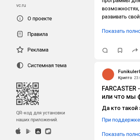
программы для 
vc.ru
возможностях, 
развивать свой
О проекте
Показать полн
Правила
Реклама
Системная тема
Funikuler
Крипто
23.
FARCASTER -
или что мы 
Да кто такой 
QR-код для установки
При поддержке
наших приложений.
Показать полн