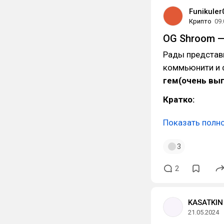
Funikuler
Крипто
09.
OG Shroom —
Рады представ
коммьюнити и 
гем(очень вы
Кратко:
Показать полн
3
2
KASATKIN 
21.05.2024