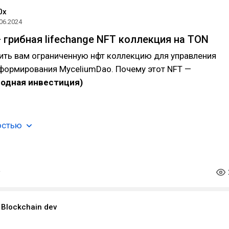
0x
06.2024
 грибная lifechange NFT коллекция на TON
ить вам ограниченную нфт коллекцию для управления
формирования MyceliumDao. Почему этот NFT —
годная инвестиция)
остью
Blockchain dev