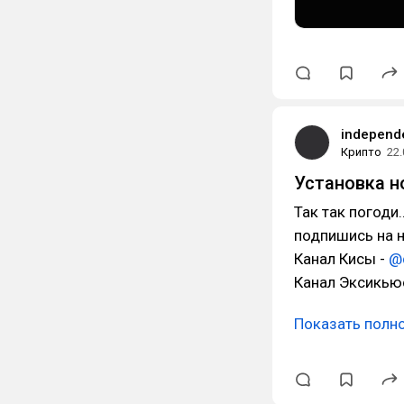
independ
Крипто
22.
Установка н
Так так погоди
подпишись на н
Канал Кисы -
@
Канал Эксикьюс
Показать полн