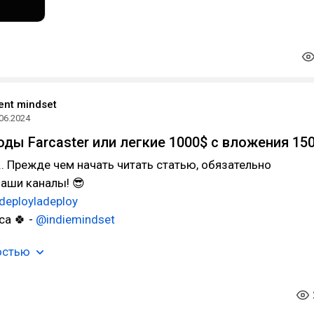
ent mindset
06.2024
оды Farcaster или легкие 1000$ с вложения 15
... Прежде чем начать читать статью, обязательно
аши каналы! 😎
deployladeploy
а 🍀 -
@indiemindset
остью