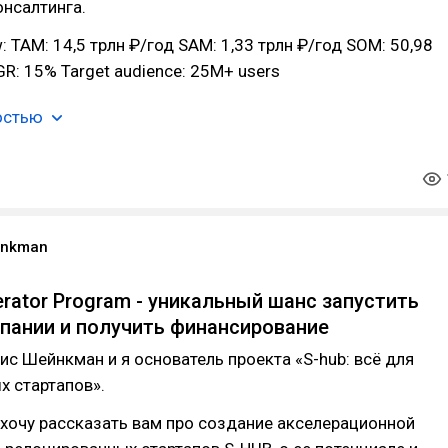
нсалтинга.
: TAM: 14,5 трлн ₽/год SAM: 1,33 трлн ₽/год SOM: 50,98
R: 15% Target audience: 25M+ users
остью
inkman
erator Program - уникальный шанс запустить
спании и получить финансирование
ис Шейнкман и я основатель проекта «S-hub: всё для
х стартапов».
я хочу рассказать вам про создание акселерационной