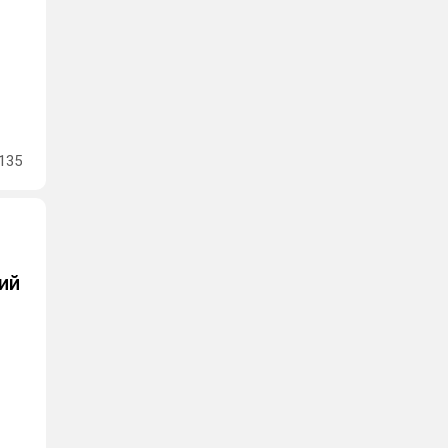
135
ий