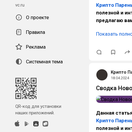
Крипто Парен
vc.ru
полезной и и
О проекте
предлагаю вам
Правила
Показать полн
Реклама
Системная тема
Крипто П
18.04.2024
Сводка Ново
QR-код для установки
Данная статья
наших приложений.
Крипто Парен
полезной и и