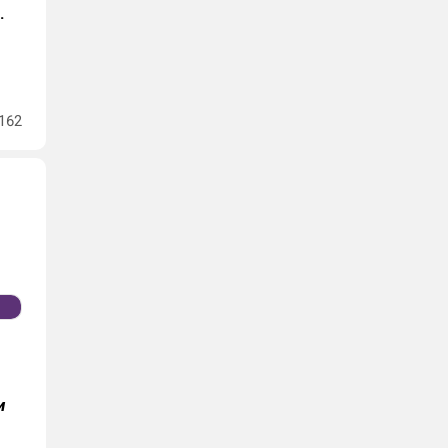
.
162
и