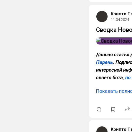
Крипто П
11.04.2024
Сводка Ново
Данная статья 
Парень
. Подпи
интересной инф
своего бота,
по
Показать полн
Крипто П