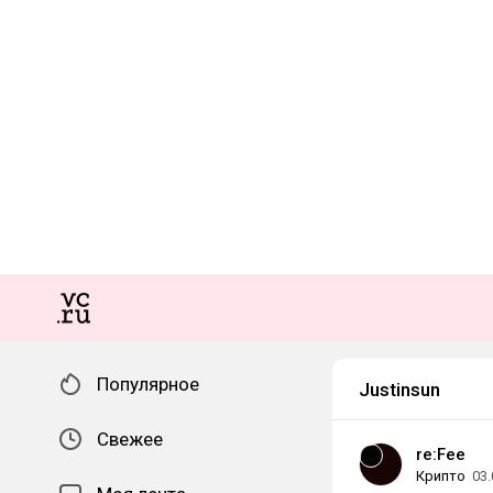
Популярное
Justinsun
Свежее
re:Fee
Крипто
03.