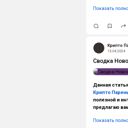
Показать полн
Крипто П
15.04.2024
Сводка Ново
Данная статья
Крипто Парен
полезной и и
предлагаю вам
Показать полн