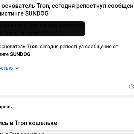
n, основатель Tron, сегодня репостнул сообщен
 листинге SUNDOG
 основатель
Tron
, сегодня репостнул сообщение от
инге
SUNDOG
.
остью
арень
сь в Tron кошельке