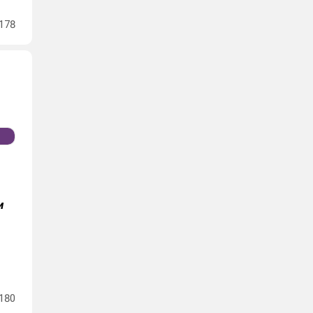
178
и
180