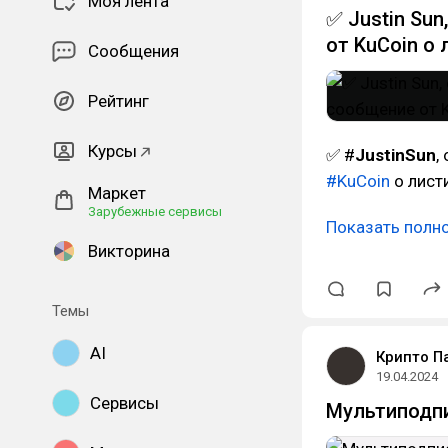
Моя лента
✅ Justin Su
от KuCoin о
Сообщения
Рейтинг
Курсы
✅ #
JustinSun
,
#KuCoin
о лист
Маркет
Зарубежные сервисы
Показать полн
Викторина
Темы
AI
Крипто П
19.04.2024
Сервисы
Мультиподпи