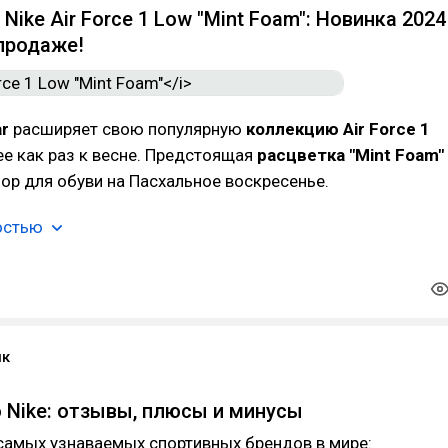
Nike Air Force 1 Low "Mint Foam": Новинка 2024
 продаже!
ar
расширяет свою популярную
коллекцию Air Force 1
 ее как раз к весне. Предстоящая
расцветка "Mint Foam"
р для обуви на Пасхальное воскресенье.
остью
ик
о Nike: отзывы, плюсы и минусы
 самых узнаваемых спортивных брендов в мире: