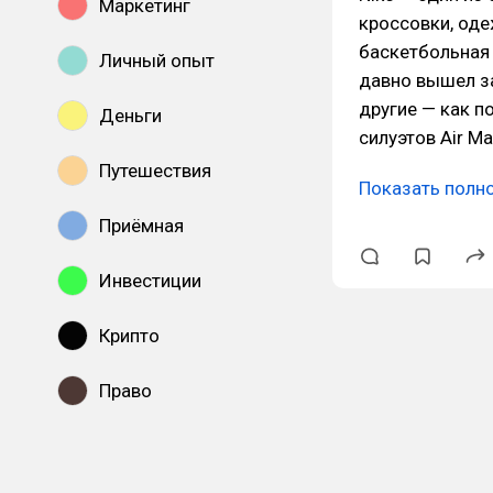
Маркетинг
кроссовки, оде
баскетбольная л
Личный опыт
давно вышел за
другие — как п
Деньги
силуэтов Air Ma
Путешествия
Показать полн
Приёмная
Инвестиции
Крипто
Право
Показать все