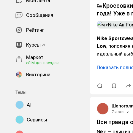
Моя лента
👟Кроссовки 
года! Уже в
Сообщения
Рейтинг
Nike Sportswe
Курсы
Low
, пополняя
идеальный выбо
Маркет
eSIM для поездок
Показать полн
Викторина
Темы
AI
Шопогол
7 июля
Сервисы
Вся правда 
Nike — один из