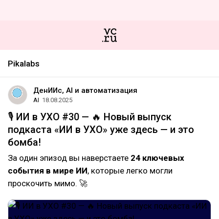
Pikalabs
ДенИИс, AI и автоматизация
AI
18.08.2025
🎙 ИИ в УХО #30 — 🔥 Новый выпуск
подкаста «ИИ в УХО» уже здесь — и это
бомба!
За один эпизод вы наверстаете
24 ключевых
события в мире ИИ
, которые легко могли
проскочить мимо. 🚀