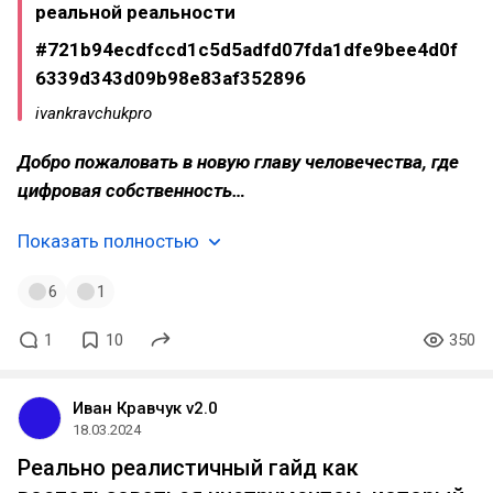
реальной реальности
#721b94ecdfccd1c5d5adfd07fda1dfe9bee4d0f
6339d343d09b98e83af352896
ivankravchukpro
Добро пожаловать в новую главу человечества, где
цифровая собственность…
Показать полностью
6
1
1
10
350
Иван Кравчук v2.0
18.03.2024
Реально реалистичный гайд как