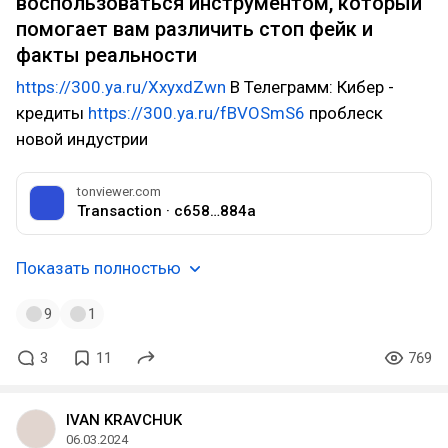
воспользоваться инструментом, который
помогает вам различить стоп фейк и
факты реальности
https://300.ya.ru/XxyxdZwn
В Телеграмм: Кибер -
кредиты
https://300.ya.ru/fBVOSmS6
проблеск
новой индустрии
tonviewer.com
Transaction · c658…884a
Показать полностью
9
1
3
11
769
IVAN KRAVCHUK
06.03.2024