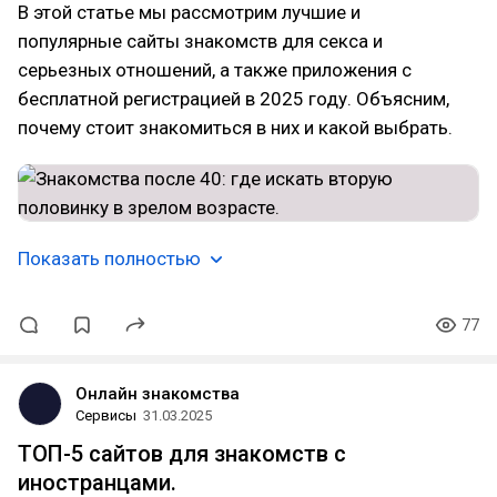
В этой статье мы рассмотрим лучшие и
популярные сайты знакомств для секса и
серьезных отношений, а также приложения с
бесплатной регистрацией в 2025 году. Объясним,
почему стоит знакомиться в них и какой выбрать.
Показать полностью
77
Онлайн знакомства
Сервисы
31.03.2025
ТОП-5 сайтов для знакомств с
иностранцами.