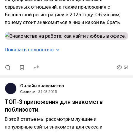
серьезных отношений, а также приложения с
бесплатной регистрацией в 2025 году. Объясним,
почему стоит знакомиться в них и какой выбрать.
Показать полностью
54
Онлайн знакомства
Сервисы
31.03.2025
ТОП-3 приложения для знакомств
поблизости.
В этой статье мы рассмотрим лучшие и
популярные сайты знакомств для секса и