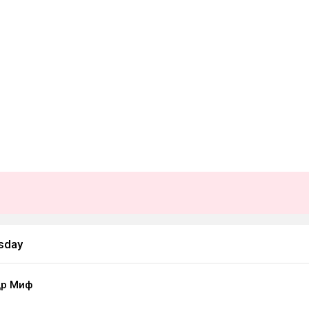
sday
др Миф