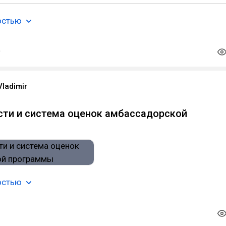
остью
Vladimir
сти и система оценок амбассадорской
остью