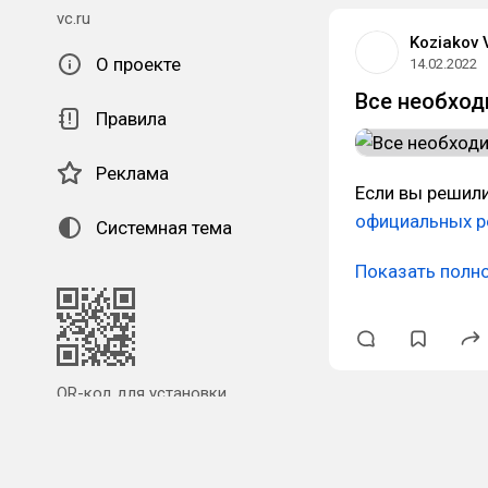
vc.ru
Koziakov 
О проекте
14.02.2022
Все необход
Правила
Реклама
Если вы решил
официальных р
Системная тема
Показать полн
QR-код для установки
наших приложений.