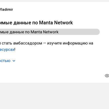
Vladimir
имые данные по Manta Network
и стать амбассадором — изучите информацию на
есурсах
!
остью