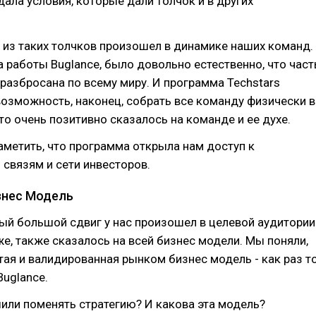
ала условия, которые дали толчок и в других
 из таких толчков произошел в динамике наших команд.
а работы Buglance, было довольно естественно, что част
азбросана по всему миру. И программа Techstars
озможность, наконец, собрать все команду физически в
то очень позитивно сказалось на команде и ее духе.
аметить, что программа открыла нам доступ к
связям и сети инвесторов.
знес Модель
ый большой сдвиг у нас произошел в целевой аудитории
же, также сказалось на всей бизнес модели. Мы поняли,
ая и валидированная рынком бизнес модель - как раз то
Buglance.
или поменять стратегию? И какова эта модель?