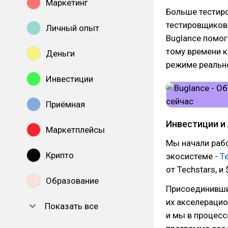
Маркетинг
Больше тестир
тестировщиков 
Личный опыт
Buglance помог
тому времени к
Деньги
режиме реальн
Инвестиции
Приёмная
Инвестиции и
Маркетплейсы
Мы начали рабо
Крипто
экосистеме -
T
от Techstars, и
Образование
Присоединившис
их акселераци
Показать все
и мы в процесс