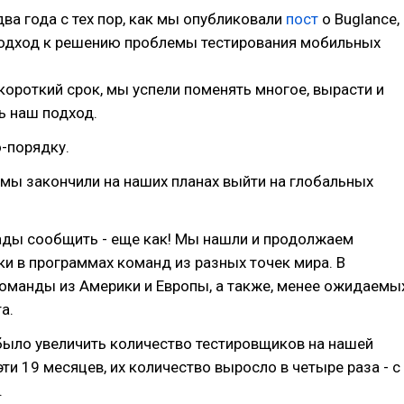
ва года с тех пор, как мы опубликовали
пост
о Buglance,
подход к решению проблемы тестирования мобильных
д короткий срок, мы успели поменять многое, вырасти и
ь наш подход.
о-порядку.
мы закончили на наших планах выйти на глобальных
ады сообщить - еще как! Мы нашли и продолжаем
и в программах команд из разных точек мира. В
оманды из Америки и Европы, а также, менее ожидаемы
а.
было увеличить количество тестировщиков на нашей
эти 19 месяцев, их количество выросло в четыре раза - с
.