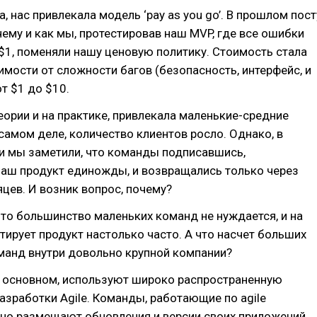
, нас привлекала модель ‘pay as you go’. В прошлом пост
ему и как мы, протестировав наш MVP, где все ошибки
$1, поменяли нашу ценовую политику. Стоимость стала
симости от сложности багов (безопасность, интерфейс, и
от $1 до $10.
теории и на практике, привлекала маленькие-средние
самом деле, количество клиентов росло. Однако, в
и мы заметили, что команды подписавшись,
наш продукт единожды, и возвращались только через
цев. И возник вопрос, почему?
то большинство маленьких команд не нуждается, и на
стирует продукт настолько часто. А что насчет больших
манд внутри довольно крупной компании?
в основном, используют широко распространенную
зработки Agile. Команды, работающие по agile
но размещают обновления и версии своих приложений