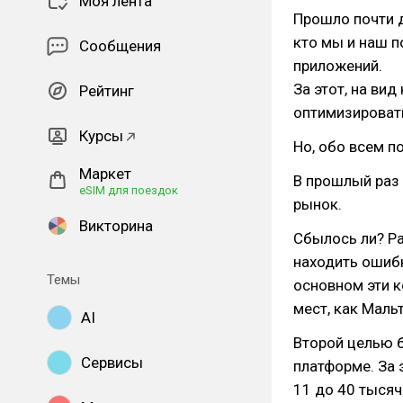
Моя лента
Прошло почти д
кто мы и наш 
Сообщения
приложений.
За этот, на ви
Рейтинг
оптимизироват
Курсы
Но, обо всем п
Маркет
В прошлый раз 
eSIM для поездок
рынок.
Викторина
Сбылось ли? Р
находить ошибк
Темы
основном эти к
мест, как Мальт
AI
Второй целью 
Сервисы
платформе. За 
11 до 40 тысяч