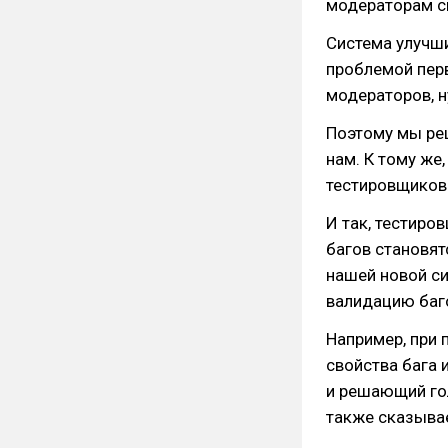
модераторам с
Система улучши
проблемой пер
модераторов, 
Поэтому мы ре
нам. К тому же
тестировщиков
И так, тестиро
багов становят
нашей новой си
валидацию баг
Например, при
свойства бага 
и решающий го
также сказыва