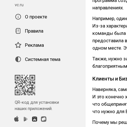
программа созд
vc.ru
направлениях.
О проекте
Например, один
Из-за характер
Правила
команды была р
предоставила в
Реклама
одном месте. Э
Также, нужно з
Системная тема
благоприятным 
Клиенты и Би
Наверняка, сам
И это конечно 
QR-код для установки
что общепринят
наших приложений.
что нужно для 
Почему мы реш