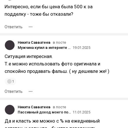
Интересно, если бы цена была 500 к за
подделку - тоже бы отказали?
Ответить
Никита Савватеев
в посте
Мужчина купил в интернете Rolex за 1 000 рублей, а потом подал в суд и потребовал отдать оригинал за 1 млн
19.01.2025
Ситуация интересная.
Т.е можно использовать фото оригинала и
спокойно продавать фальш. ( ну дешевле же! )
1
Ответить
Никита Савватеев
в посте
Пассивный доход моего портфеля превысил 60 000 рублей в месяц — новый рекорд
11.01.2025
Да и класть же можно с % на ежедневный