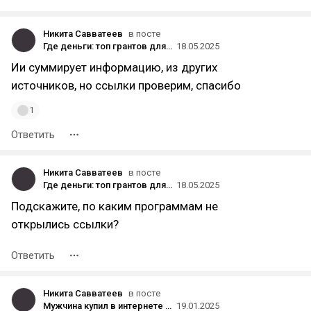
Никита Савватеев
в посте
Где деньги: топ грантов для маркетинга и IT-стартапов в 2025 году
18.05.2025
Ии суммирует информацию, из других
источников, но ссылки проверим, спасибо
1
Ответить
Никита Савватеев
в посте
Где деньги: топ грантов для маркетинга и IT-стартапов в 2025 году
18.05.2025
Подскажите, по каким программам не
открылись ссылки?
Ответить
Никита Савватеев
в посте
Мужчина купил в интернете Rolex за 1 000 рублей, а потом подал в суд и потребовал отдать оригинал за 1 млн
19.01.2025