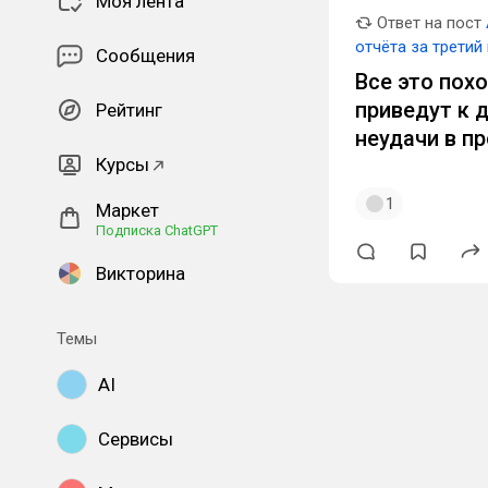
Моя лента
Ответ на пост
отчёта за третий
Сообщения
Все это пох
приведут к 
Рейтинг
неудачи в п
Курсы
1
Маркет
Подписка ChatGPT
Викторина
Темы
AI
Сервисы