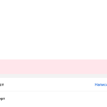
ст
Напис
ерт