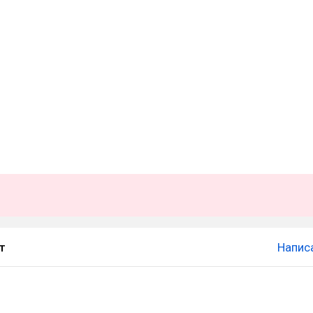
т
Напис