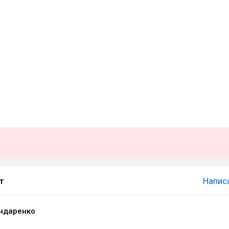
т
Напис
ндаренко