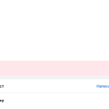
ст
Напис
ер