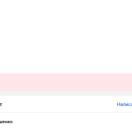
т
Напис
шенко