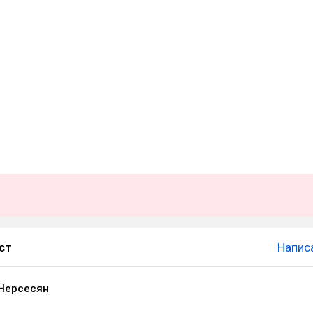
ст
Напис
Нерсесян