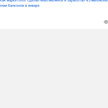
Как маркетолог сделал невозможное и заработал 4,5 миллиона
ении балконов в январе