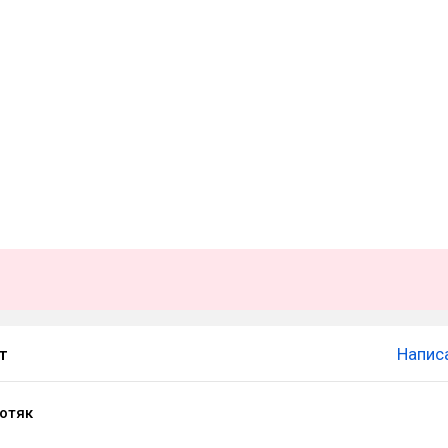
т
Напис
Котяк