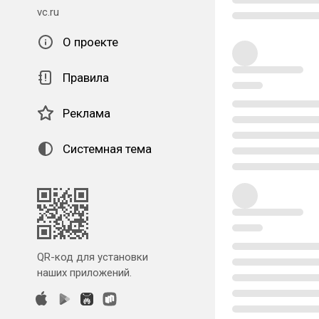
vc.ru
О проекте
Правила
Реклама
Системная тема
QR-код для установки
наших приложений.