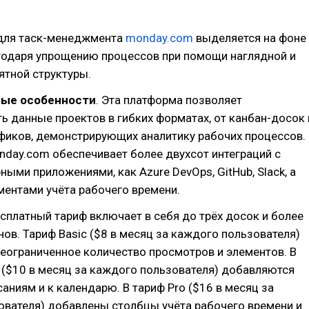
 для таск-менеджмента
monday.com
выделяется на фоне
годаря упрощению процессов при помощи наглядной и
ятной структуры.
ые особенности
. Эта платформа позволяет
ь данные проектов в гибких форматах, от канбан-досок 
фиков, демонстрирующих аналитику рабочих процессов.
nday.com обеспечивает более двухсот интеграций с
ными приложениями, как Azure DevOps, GitHub, Slack, а
ментами учёта рабочего времени.
есплатный тариф включает в себя до трёх досок и более
ов. Тариф Basic ($8 в месяц за каждого пользователя)
еограниченное количество просмотров и элементов. В
 ($10 в месяц за каждого пользователя) добавляются
саниям и к календарю. В тариф Pro ($16 в месяц за
ователя) добавлены столбцы учёта рабочего времени и