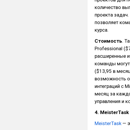
количество вы
проекта задач.
позволяет ком
курса.
Стоимость
. Т
Professional (
расширенные и
команды могут
($13,95 в меся
возможность о
интеграций с Mi
месяц за каждо
управления и к
4. MeisterTask
MeisterTask
— э