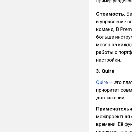
Пример разделов 
Стоимость
. Б
и управление с
команд. В Prem
больше инструм
месяц за кажд
работы с порт
настройки.
3. Quire
Quire
— это пла
приоритет совм
достижений.
Примечательн
межпроектная о
времени. Её фу
проектов для п