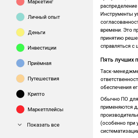
Маркетинг
распределение 
Инструменты у
Личный опыт
согласованнос
времени. Это п
Деньги
принятию реше
справляться с 
Инвестиции
Пять лучших 
Приёмная
Таск-менеджме
Путешествия
ответственност
обеспечения е
Крипто
Обычно ПО для
применяются д
Маркетплейсы
производитель
(особенно при 
Показать все
систематизации