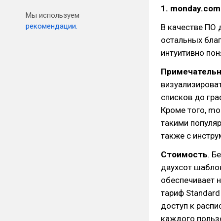
1. monday.com
Мы используем
рекомендации.
В качестве ПО
остальных бла
интуитивно пон
Примечательн
визуализироват
списков до гра
Кроме того, mo
такими популяр
также с инстру
Стоимость
. Б
двухсот шаблон
обеспечивает н
тариф Standard
доступ к распи
каждого польз