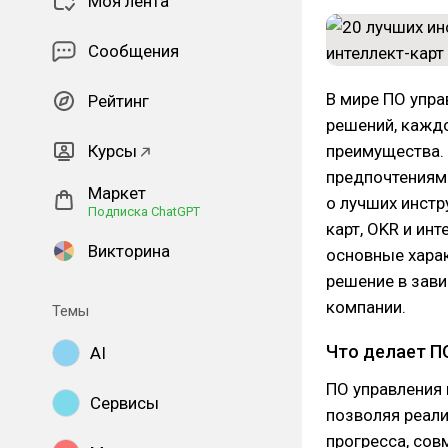
Моя лента
Сообщения
В мире ПО упра
Рейтинг
решений, кажд
Курсы
преимущества.
предпочтениями
Маркет
о лучших инст
Подписка ChatGPT
карт, OKR и инт
Викторина
основные хара
решение в зави
компании.
Темы
Что делает П
AI
ПО управления 
Сервисы
позволяя реали
прогресса, сов