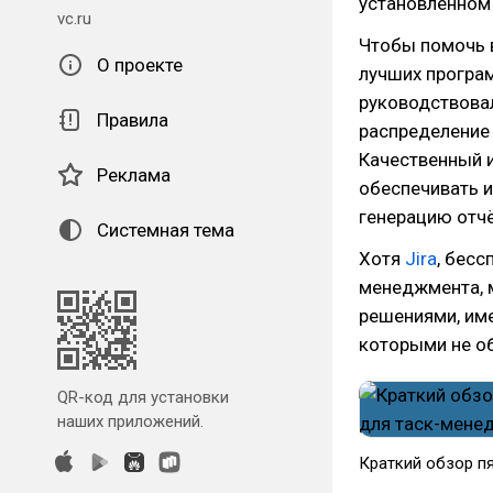
установленном
vc.ru
Чтобы помочь 
О проекте
лучших програ
руководствовал
Правила
распределение 
Качественный 
Реклама
обеспечивать 
генерацию отч
Системная тема
Хотя
Jira
, бес
менеджмента, 
решениями, им
которыми не об
QR-код для установки
наших приложений.
Краткий обзор п