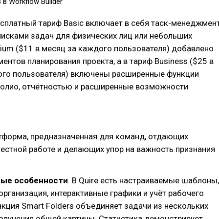
в Workflow Builder
есплатный тариф Basic включает в себя таск-менеджмен
писками задач для физических лиц или небольших
ium ($11 в месяц за каждого пользователя) добавлено
ентов планирования проекта, а в тариф Business ($25 в
ого пользователя) включены расширенные функции
фолио, отчётностью и расширенные возможности
тформа, предназначенная для команд, отдающих
естной работе и делающих упор на важность признания
ые особенности
. В Quire есть настраиваемые шаблоны,
рганизация, интерактивные графики и учёт рабочего
нкция Smart Folders объединяет задачи из нескольких
олучения общей картины. Статистика демонстрирует