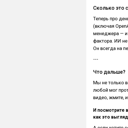
Сколько это 
Теперь про ден
(включая OpenA
менеджера — и 
фактора. ИИ не
Он всегда на п
---
Что дальше?
Мы не только в
любой мог прот
видео, жмите, и
И посмотрите в
как это выгляд
А если хотите 