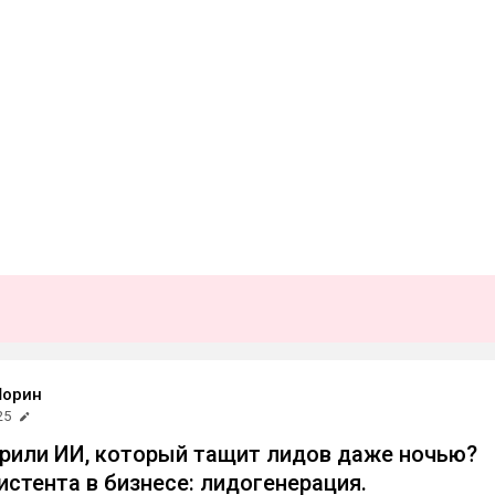
Шорин
25
рили ИИ, который тащит лидов даже ночью?
истента в бизнесе: лидогенерация.