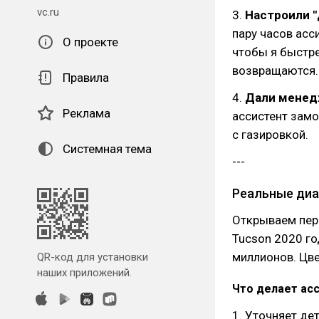
vc.ru
3.
Настроили 
пару часов асс
О проекте
чтобы я быстре
возвращаются.
Правила
4.
Дали менед
Реклама
ассистент замо
с газировкой.
Системная тема
---
Реальные диа
Открываем пере
Tucson 2020 го
миллионов. Цве
QR-код для установки
наших приложений.
Что делает ас
1. Уточняет дет