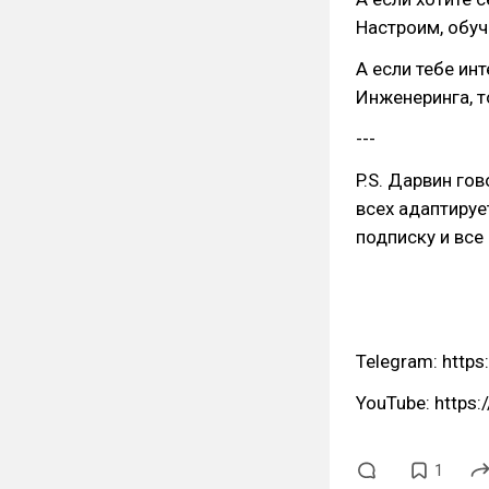
Настроим, обуч
А если тебе ин
Инженеринга, 
---
P.S. Дарвин го
всех адаптирует
подписку и все
Telegram: https:
YouTube: https
1