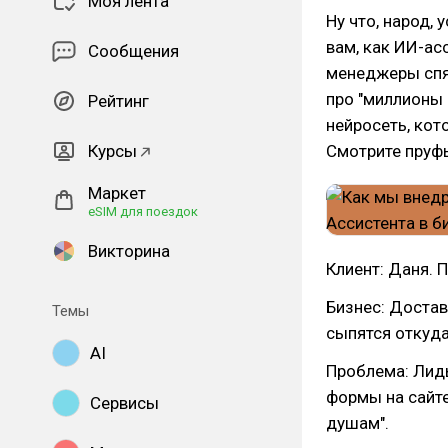
Моя лента
Ну что, народ,
вам, как ИИ-ас
Сообщения
менеджеры спят
про "миллионы 
Рейтинг
нейросеть, кото
Курсы
Смотрите пруф
Маркет
eSIM для поездок
Викторина
Клиент: Даня. П
Бизнес: Достав
Темы
сыпятся откуда
AI
Проблема: Лиды
формы на сайте
Сервисы
душам".