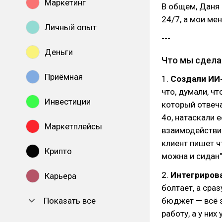
Маркетинг
В общем, Даня 
24/7, а мои мен
Личный опыт
---
Деньги
Что мы сдела
Приёмная
1.
Создали ИИ-
что, думали, чт
Инвестиции
который отвеча
4o, натаскали 
Маркетплейсы
взаимодействия
клиент пишет ч
Крипто
можна и сидан"
2.
Интегрирова
Карьера
болтает, а сраз
Показать все
бюджет — всё э
работу, а у них