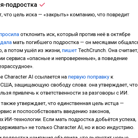
ля-подростка
, что цель иска — «закрыть» компанию, что повредит
просила
отклонить иск, который против неё в октябре
одала
мать погибшего подростка — он месяцами общалс
, а потом ушёл из жизни,
пишет
TechCrunch. Она считает
ии сервиса «опасные и непроверенные», а поведение
езрассудное».
е Character AI ссылается на
первую поправку
к
 США, защищающую свободу слова: она утверждает, что
льзя привлечь к ответственности за разговоры с ИИ.
 также утверждает, что единственная цель истца —
ервис и поспособствовать введению законов,
 ИИ-технологии. Если мать подростка добьётся успеха,
держивать» не только Character AI, но и всю индустрию.
и подростка компания объявила, что выпустит новые