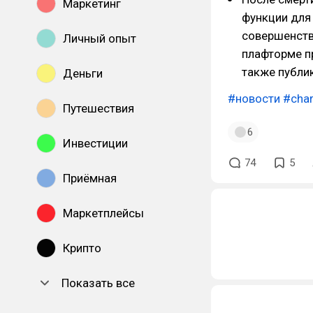
Маркетинг
функции для
совершенств
Личный опыт
плафторме п
также публи
Деньги
#новости
#char
Путешествия
6
Инвестиции
74
5
Приёмная
Маркетплейсы
Крипто
Показать все