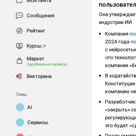
Моя лента
пользовате
Она утверждает
Сообщения
индустрии ИИ.
Рейтинг
Компания
по
2024 года
п
Курсы
с нейросетью
что технолог
Маркет
Зарубежные сервисы
компании «б
В ходатайств
Викторина
Конституции
компанию не
Темы
Разработчик
AI
«закрыть» с
регулирующих
Сервисы
это будет «с
После смерт