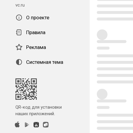
vc.ru
О проекте
Правила
Реклама
Системная тема
QR-код для установки
наших приложений.