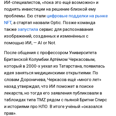
ИИ-специалистов, «пока это ещё возможно» и
поднять инвестиции на решение близкой ему
проблемы. Ею стали
цифровые подделки на рынке
NFT
, а стартап назвали Optic. Позже команда
также
запустила
сервис для распознавания
изображений, созданных и изменённых с
помощью ИИ, — AI or Not.
После общения с профессором Университета
Британской Колумбии Артёмом Черкасовым,
который в 2000-х уехал из Татарстана, появилась
идея заняться медицинскими открытиями. По
словам Дороничева, Черкасов ещё «много лет»
назад утверждал, что ИИ поможет в поиске
лекарств, но тогда его заявления публиковали в
таблоидах типа TMZ рядом с пьяной Бритни Спирс
и историями про НЛО. В итоге учёный «оказался
прав».