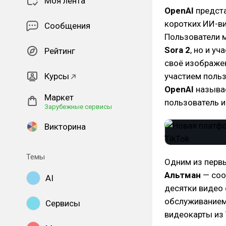
Моя лента
OpenAI
предст
коротких ИИ-в
Сообщения
Пользователи 
Sora 2
, но и у
Рейтинг
своё изображе
Курсы
участием поль
OpenAI
называ
Маркет
пользователь и
Зарубежные сервисы
Викторина
Темы
Одним из первы
Альтман
— соо
AI
десятки видео 
обслуживанием 
Сервисы
видеокарты из 