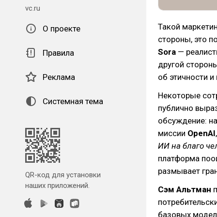
vc.ru
Такой маркети
О проекте
стороны, это 
Sora
— реалист
Правила
другой стороны
об этичности и
Реклама
Некоторые сот
Системная тема
публично выраз
обсуждение: на
миссии
OpenAI
ИИ на благо че
платформа поо
размывает гра
QR-код для установки
наших приложений.
Сэм Альтман
п
потребительск
базовых модел