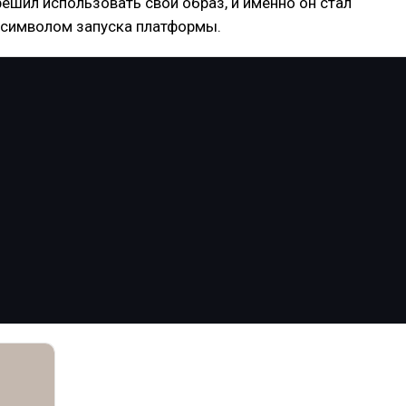
ешил использовать свой образ, и именно он стал
символом запуска платформы.