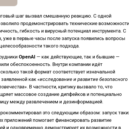
нговый шаг вызвал смешанную реакцию. С одной
позволило продемонстрировать технические возможност
ичность, гибкость и вирусный потенциал инструмента. С
, уже в первые часы после запуска появились вопросы
 целесообразности такого подхода.
рудники
OpenAI
— как действующие, так и бывшие —
или обеспокоенность. Внутри компании идёт
сколько такой формат соответствует изначальной
, заявленной как
«исследование и развитие безопасного
ловечества»
. В частности, критику вызвало то, что
щряет массовое создание дипфейков и потенциально
ницу между развлечением и дезинформацией.
рокомментировал это следующим образом: запуск таки
их приложений помогает финансировать развитие
ей и одновременно демонстрирует их возможности в