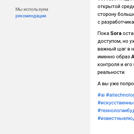
открытой среде
Мы используем
сторону больше
рекомендации.
с разработчика
Пока
Sora
оста
доступом, но у
важный шаг в н
именно образ
контроля и его
реальности.
А вы уже попро
#ai
#aitechnolo
#искусственны
#технологиибу
#известныелю