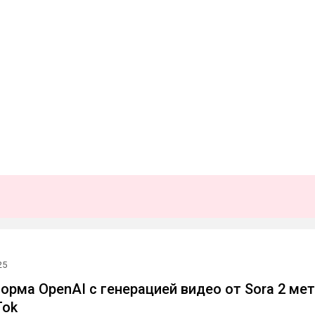
25
орма OpenAI с генерацией видео от Sora 2 ме
Tok