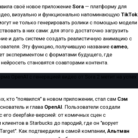
авила своё новое приложение
Sora
— платформу для
идео, визуально и функционально напоминающую
TikTok
могут не только генерировать ролики с помощью модели
частвовать в них сами: для этого достаточно загрузить
ние и дать системе создать реалистичную анимацию с
зователя. Эту функцию, получившую название
cameo
,
ет экспериментом с форматами будущего, где
 нейросеть становятся соавторами контента.
х, кто "появился" в новом приложении, стал сам
Сэм
снователь и глава
OpenAI
. Пользователи создали
с его deepfake-версией: от комичных сцен с
клиентов в Starbucks до пародий, где он "ворует
Target". Как подтвердили в самой компании,
Альтман