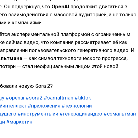
. Он подчеркнул, что
OpenAI
продолжит двигаться в
го взаимодействия с массовой аудиторией, а не только
ми и компаниями.
ётся экспериментальной платформой с ограниченным
же сейчас видно, что компания рассматривает её как
аправлении пользовательского генеративного видео. И
Альтмана
— как символ технологического прогресса,
 потери — стал неофициальным лицом этой новой
бовали новую Sora 2?
gy
#openai
#sora2
#samaltman
#tiktok
йинтеллект
#приложения
#технологии
дущего
#инструментыии
#генерациявидео
#сэмальтман
ди
#маркетинг