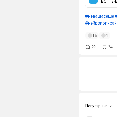
ВОТТЕН
#невашасаша
#нейрокопирай
15
1
29
24
Популярные