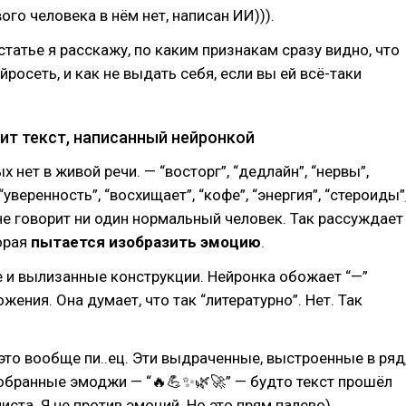
ого человека в нём нет, написан ИИ))).
 статье я расскажу, по каким признакам сразу видно, что
йросеть, и как не выдать себя, если вы ей всё-таки
ит текст, написанный нейронкой
х нет в живой речи. — “восторг”, “дедлайн”, “нервы”,
“уверенность”, “восхищает”, “кофе”, “энергия”, “стероиды”
 не говорит ни один нормальный человек. Так рассуждает
орая
пытается изобразить эмоцию
.
 и вылизанные конструкции. Нейронка обожает “—”
жения. Она думает, что так “литературно”. Нет. Так
.
это вообще пи..ец. Эти выдраченные, выстроенные в ряд
обранные эмоджи — “🔥💪✨🌿🚀” — будто текст прошёл
иста. Я не против эмоций. Но это прям палево)