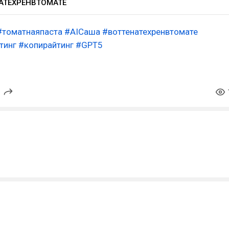
АТЕХРЕНВТОМАТЕ
#томатнаяпаста
#AIСаша
#воттенатехренвтомате
тинг
#копирайтинг
#GPT5