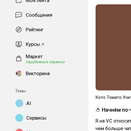
Моя лента
Сообщения
Рейтинг
Курсы
Маркет
Зарубежные сервисы
Викторина
Темы
Кото Томато Учи
AI
🍅 Начнём по
Сервисы
Я на VC относи
чем больше чит