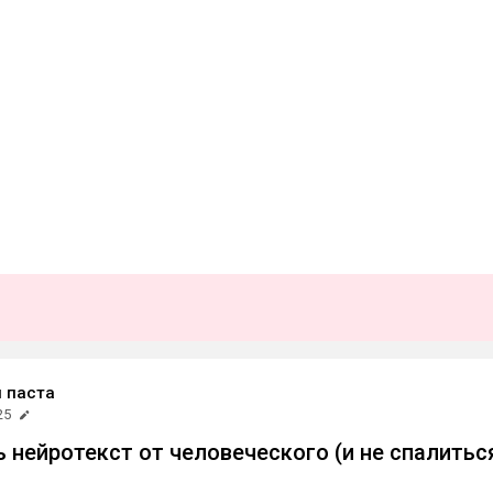
 паста
25
ь нейротекст от человеческого (и не спалитьс