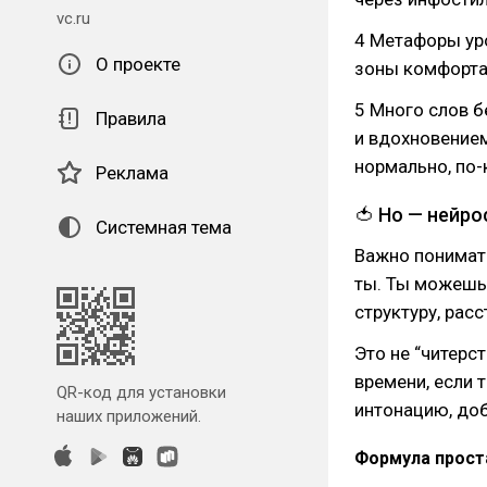
vc.ru
4 Метафоры ур
О проекте
зоны комфорта 
5 Много слов 
Правила
и вдохновением
нормально, по-
Реклама
🍅 Но — нейро
Системная тема
Важно понимать:
ты. Ты можешь 
структуру, расс
Это не “читерс
времени, если 
QR-код для установки
интонацию, до
наших приложений.
Формула прост