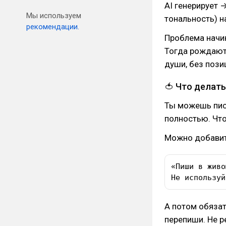
AI генерирует 
Мы используем
тональность) н
рекомендации.
Проблема начин
Тогда рождаютс
души, без пози
🍅 Что делать
Ты можешь писа
полностью. Что
Можно добавит
«Пиши в живо
Не используй
А потом обязат
перепиши. Не р