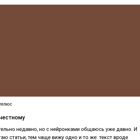
телюс
-честному
тельно недавно, но с нейронками общаюсь уже давно. И
аю статьи, тем чаще вижу одно и то же: текст вроде