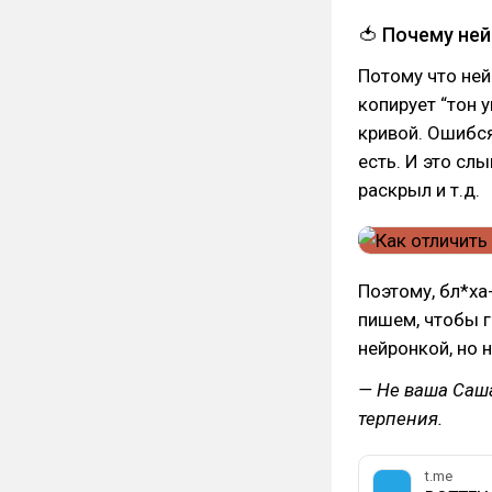
🍅 Почему не
Потому что ней
копирует “тон 
кривой. Ошибся,
есть. И это слы
раскрыл и т.д.
Поэтому, бл*ха
пишем, чтобы г
нейронкой, но 
— Не ваша Саша
терпения.
t.me