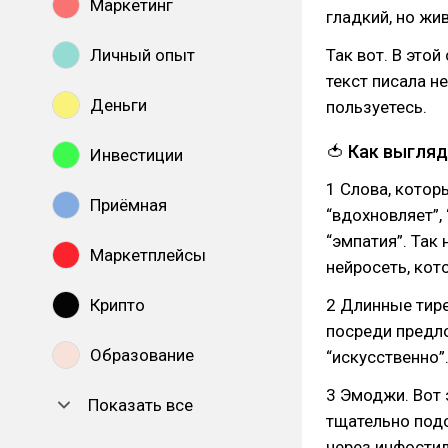
Маркетинг
гладкий, но жив
Личный опыт
Так вот. В этой
текст писала не
Деньги
пользуетесь.
🍅 Как выгляд
Инвестиции
1 Слова, которы
Приёмная
“вдохновляет”, 
“эмпатия”. Так
Маркетплейсы
нейросеть, кот
Крипто
2 Длинные тире
посреди предло
Образование
“искусственно”
3 Эмоджи. Вот 
Показать все
тщательно под
через инфостил