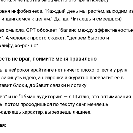
овня инфобизнеса. “Каждый день мы растём, выходим и
и двигаемся к целям.” Да-да. Читаешь и смеешься)
без смысла. GPT обожает “баланс между эффективность
”. А человек просто скажет: “делаем быстро и
кайфу, хо-ро-шо”.
сеть не враг, поймите меня правильно
 в нейрокопирайтинге нет ничего плохого, если у руля -
закинуть идею, а нейронка аккуратно превратит её в
тавит блоки, добавит связки и логику.
тво” и не “обман аудитории” — я Щитаю, это оптимизация
ты потом проходишься по тексту сам: меняешь
бавляешь характер, вырезаешь лишнее.
ая: