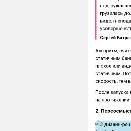
подгружалась
грузилась до
видел неподв
усовершенств
Сергей Батра
Алгоритм, счит
статичным бан
плохое или вид
статичным. Пот
скорость, тем
После запуска 
на протяжении 
2. Переосмыс