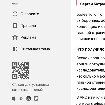
vc.ru
Сергей Батра
О проекте
Более того, то
выборочных об
Правила
концепцию и ст
главной страни
Реклама
пришли к вывод
Системная тема
Что получило
Весной прошлог
вошли сотрудни
исследователи,
несколько маке
главной страни
QR-код для установки
исследовательс
наших приложений.
В ARC изучили 
легкость оформ