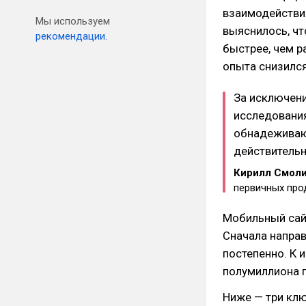
взаимодействия
Мы используем
выяснилось, чт
рекомендации.
быстрее, чем р
опыта снизился
За исключени
исследовани
обнадеживаю
действительн
Кирилл Смол
первичных пр
Мобильный сайт
Сначала направ
постепенно. К
полумиллиона п
Ниже — три клю