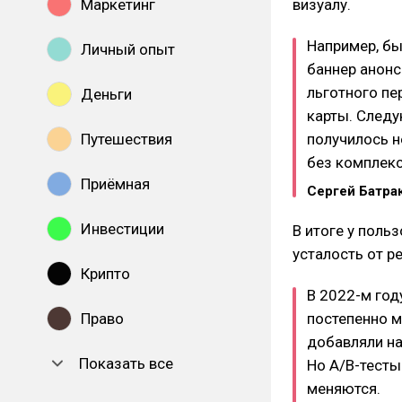
Маркетинг
визуалу.
Например, бы
Личный опыт
баннер анонс
льготного пе
Деньги
карты. Следу
Путешествия
получилось н
без комплекс
Приёмная
Сергей Батра
Инвестиции
В итоге у поль
усталость от р
Крипто
В 2022-м год
Право
постепенно м
добавляли на
Показать все
Но A/B-тесты
меняются.