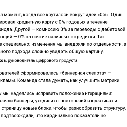
л момент, когда всё крутилось вокруг идеи «0%». Один
ировал кредитную карту с 0% годовых в течение
риода. Другой — комиссию 0% за переводы с дебетовой
ющий — 0% за снятие наличных с кредитки. Так
е специально: изменения мы внедряли по отдельности, а
ного подхода сложно увидеть общую картину.
ков
, руководитель цифрового продукта
зователей сформировалась «баннерная слепота» —
екламы. Команда стала думать, как улучшить метрики.
у мы надеялись исправить положение итерациями:
еняли баннеры, уходили от повторений в креативах и
 страницу новые блоки, чтобы разнообразить структуру.
 подтверждали, что кардинально показатели не