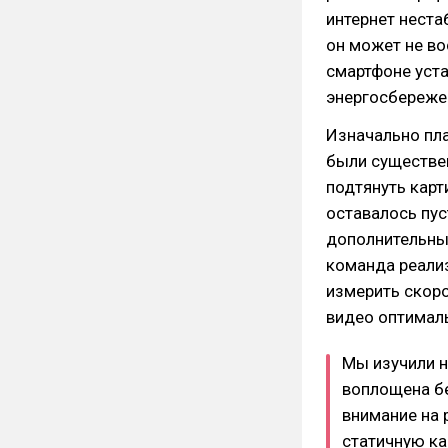
интернет неста
он может не во
смартфоне уста
энергосбереже
Изначально пла
были существен
подтянуть карт
оставалось пус
дополнительные
команда реали
измерить скоро
видео оптималь
Мы изучили н
воплощена бе
внимание на 
статичную ка