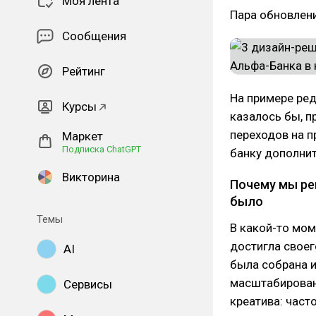
Моя лента
Пара обновлени
Сообщения
Рейтинг
На примере ред
Курсы
казалось бы, п
переходов на п
Маркет
Подписка ChatGPT
банку дополнит
Викторина
Почему мы ре
было
Темы
В какой-то мом
достигла своег
AI
была собрана и
масштабировани
Сервисы
креатива: част