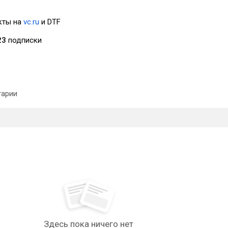
кты на
vc.ru
и DTF
23
подписки
арии
Здесь пока ничего нет