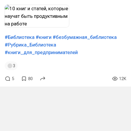
#Библиотека
#книги
#безбумажная_библиотека
#Рубрика_Библиотека
#книги_для_предпринимателей
3
5
80
12K