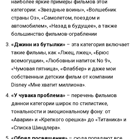
наиболее яркие примеры фильмов этои
категории: «Звездные воины», «Волшебник
страны Оз», «Самолетом, поездом и
автомобилем», «Назад в будущее», а также
большинство фильмов-ограблении
«Джинн из бутылки»
– эта категория включает
такие фильмы, как «Лжец, лжец», «Брюс
всемогущии», «Любовныи напиток No 9»,
«Чумовая пятница», «Флаббер» и даже мои
собственныи детскии фильм от компании
Disney «Мне хватит миллиона».
«У чувака проблема»
– перечень фильмов
даннои категории широк по стилистике,
тональности и эмоциональному фону: от
«Аварии» и «Крепкого орешка» до «Титаника» и
«Списка Шиндлера».
«Обряд посвящения»
– сюда попадают все