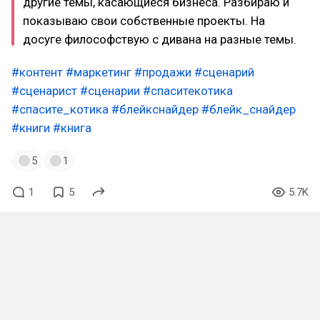
другие темы, касающиеся бизнеса. Разбираю и
показываю свои собственные проекты. На
досуге философствую с дивана на разные темы.
#контент
#маркетинг
#продажи
#сценарий
#сценарист
#сценарии
#спаситекотика
#спасите_котика
#блейкснайдер
#блейк_снайдер
#книги
#книга
5
1
1
5
5.7K